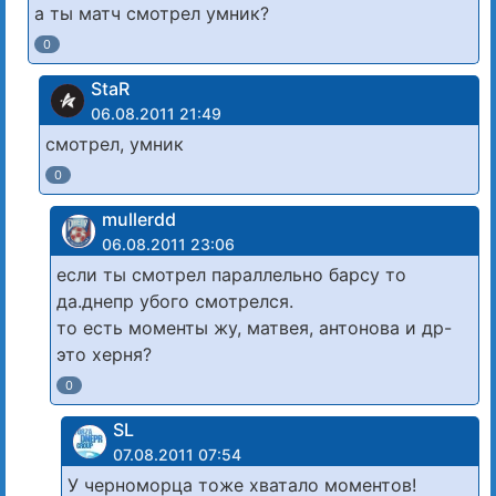
а ты матч смотрел умник?
0
StaR
06.08.2011 21:49
смотрел, умник
0
mullerdd
06.08.2011 23:06
если ты смотрел параллельно барсу то
да.днепр убого смотрелся.
то есть моменты жу, матвея, антонова и др-
это херня?
0
SL
07.08.2011 07:54
У черноморца тоже хватало моментов!