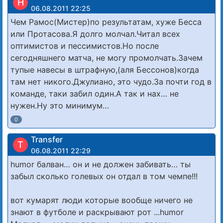
H
06.08.2011 22:25
Чем Рамос(Мистер)по результатам, хуже Бесса
или Протасова.Я долго молчал.Читал всех
оптимистов и пессимистов.Но после
сегодняшнего матча, не могу промолчать.Зачем
тупые навесы в штрафную,(аля Бессонов)когда
там нет никого.Джулиано, это чудо.За почти год в
команде, таки забил один.А так и нах… не
нужен.Ну это минимум…
0
Transfer
T
06.08.2011 22:29
humor балван… он и не должен забивать… ты
забыл сколько голевых он отдал в том чемпе!!!
вот кумарят люди которые вообще ничего не
знают в футболе и раскрывают рот ...humor