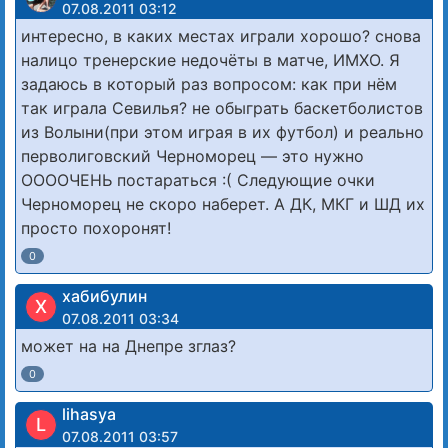
07.08.2011 03:12
интересно, в каких местах играли хорошо? снова
налицо тренерские недочёты в матче, ИМХО. Я
задаюсь в который раз вопросом: как при нём
так играла Севилья? не обыграть баскетболистов
из Волыни(при этом играя в их футбол) и реально
перволиговский Черноморец — это нужно
ООООЧЕНЬ постараться :( Следующие очки
Черноморец не скоро наберет. А ДК, МКГ и ШД их
просто похоронят!
0
хабибулин
Х
07.08.2011 03:34
может на на Днепре зглаз?
0
lihasya
L
07.08.2011 03:57