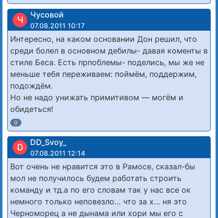
Чусовой
Ч
07.08.2011 10:17
Интересно, на каком основании Дон решил, что
среди болел в основном дебилы- давая коменты в
стиле Беса. Есть прпоблемы- поделись, мы же не
меньше тебя переживаем: поймём, поддержим,
подождём.
Но не надо унижать примитивом — могём и
обидеться!
0
DD_Svoy_
D
07.08.2011 12:14
Вот очень не нравится это в Рамосе, сказал-бы
мол не получилось будем работать строить
команду и тд.а по его словам так у нас все ок
немного только неповезло… что за х… ня это
Черноморец а не дынама или хори мы его с