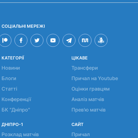
СОЦІАЛЬНІ МЕРЕЖІ
КАТЕГОРІЇ
ЦІКАВЕ
Новини
Трансфери
Блоги
Причал на Youtube
Статті
Оцінки гравцям
Конференції
Аналіз матчів
БК "Дніпро"
Прев'ю матчів
ДНІПРО-1
САЙТ
Розклад матчів
Причал