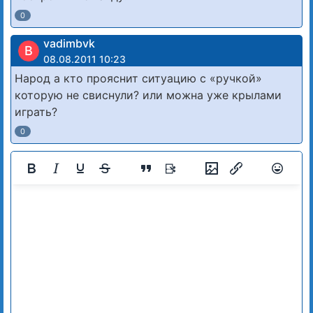
0
vadimbvk
В
08.08.2011 10:23
Народ а кто прояснит ситуацию с «ручкой»
которую не свиснули? или можна уже крылами
играть?
0