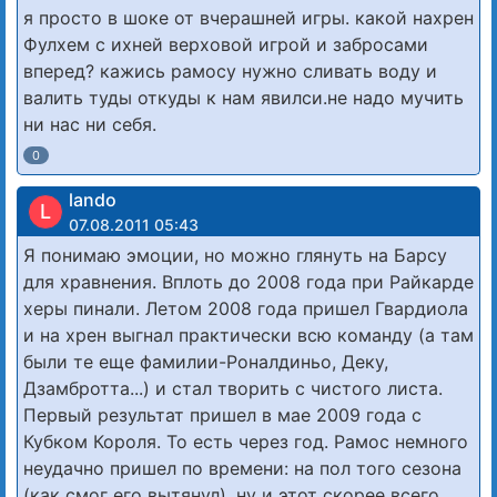
я просто в шоке от вчерашней игры. какой нахрен
Фулхем с ихней верховой игрой и забросами
вперед? кажись рамосу нужно сливать воду и
валить туды откуды к нам явилси.не надо мучить
ни нас ни себя.
0
lando
L
07.08.2011 05:43
Я понимаю эмоции, но можно глянуть на Барсу
для хравнения. Вплоть до 2008 года при Райкарде
херы пинали. Летом 2008 года пришел Гвардиола
и на хрен выгнал практически всю команду (а там
были те еще фамилии-Роналдиньо, Деку,
Дзамбротта...) и стал творить с чистого листа.
Первый результат пришел в мае 2009 года с
Кубком Короля. То есть через год. Рамос немного
неудачно пришел по времени: на пол того сезона
(как смог его вытянул), ну и этот скорее всего