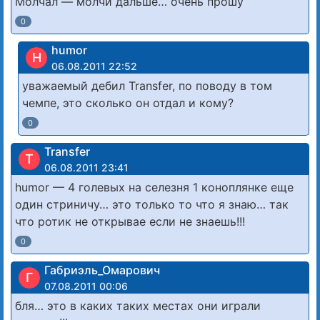
Молчал — молчи дальше… очень прошу
0
humor
H
06.08.2011 22:52
уважаемый дебил Transfer, по поводу в том
чемпе, это сколько он отдал и кому?
0
Transfer
T
06.08.2011 23:41
humor — 4 голевых на селезня 1 коноплянке еще
один стриничу… это только то что я знаю… так
что ротик не открывае если не знаешь!!!
0
Габриэль_Омарович
Г
07.08.2011 00:06
бля… это в каких таких местах они играли