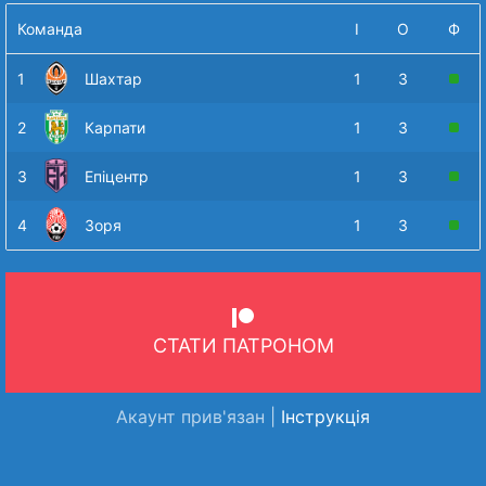
Команда
І
О
Ф
1
Шахтар
1
3
2
Карпати
1
3
3
Епіцентр
1
3
4
Зоря
1
3
СТАТИ ПАТРОНОМ
Акаунт прив'язан |
Інструкція