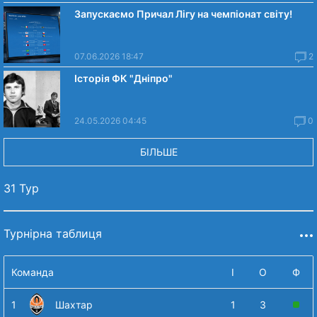
Запускаємо Причал Лігу на чемпіонат світу!
07.06.2026 18:47
2
Історія ФК "Дніпро"
24.05.2026 04:45
0
БІЛЬШЕ
31 Тур
Турнірна таблиця
Команда
І
О
Ф
1
Шахтар
1
3