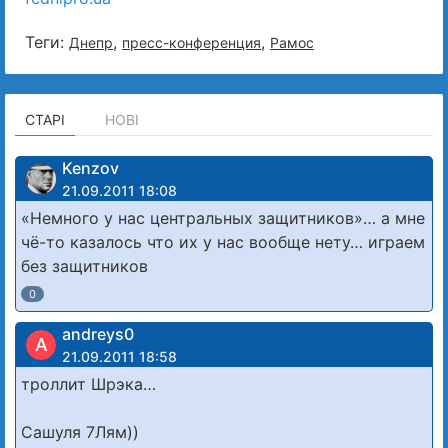
Теги:
,
,
Днепр
пресс-конференция
Рамос
СТАРІ
НОВІ
Kenzov
21.09.2011 18:08
«Немного у нас центральных защитников»… а мне
чё-то казалось что их у нас вообще нету… играем
без защитников
0
andreys0
A
21.09.2011 18:58
троллит Шрэка…
Сашуля 7Лям))