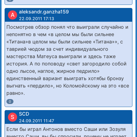
aleksandr.ganzha159
A
22.09.2011 17:13
Посмотрев обзор понял что выиграли случайно и
непонятно в чем «в целом мы были сильнее
«Титана»в целом мы были сильнее «Титана»», с
таврией чюдом за счет индивидуального
мастерства Матеуса выиграли и здесь таже
история. А по поповоду «свет загородило собой
одно лысое, наглое, жирное педрило»
единственный вариант выиграть хотябы бронзу
выгнать «пердило», но Коломойскому на это «все
равно».
0
SCD
S
24.09.2011 11:47
Если бы играл Антонов вместо Саши или Зозуля
вместо Саши, вы бы спросили, почему не играет