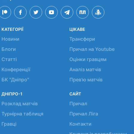
КАТЕГОРІЇ
ЦІКАВЕ
Новини
Трансфери
Блоги
Причал на Youtube
Статті
Оцінки гравцям
Конференції
Аналіз матчів
БК "Дніпро"
Прев'ю матчів
ДНІПРО-1
САЙТ
Розклад матчів
Причал
Турнірна таблиця
Причал Ліга
Гравці
Контакти