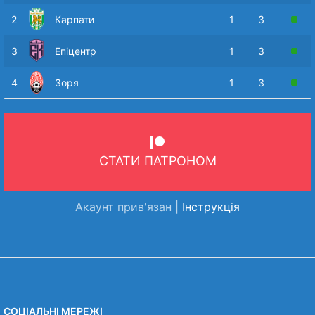
2
Карпати
1
3
3
Епіцентр
1
3
4
Зоря
1
3
СТАТИ ПАТРОНОМ
Акаунт прив'язан |
Інструкція
СОЦІАЛЬНІ МЕРЕЖІ