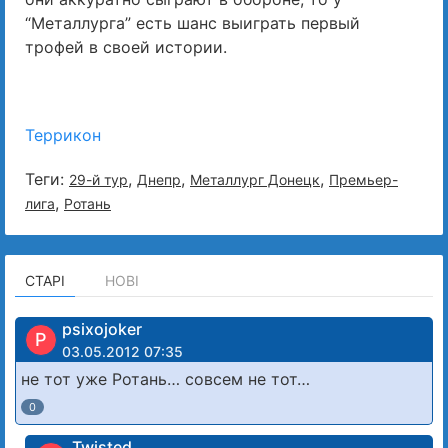
“Металлурга” есть шанс выиграть первый
трофей в своей истории.
Террикон
Теги:
,
,
,
29-й тур
Днепр
Металлург Донецк
Премьер-
,
лига
Ротань
СТАРІ
НОВІ
psixojoker
P
03.05.2012 07:35
не тот уже Ротань… совсем не тот…
0
Twisted