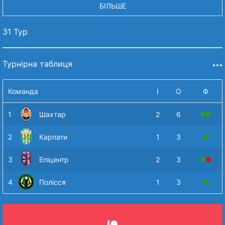
БІЛЬШЕ
31 Тур
Турнірна таблиця
Команда
І
О
Ф
1
Шахтар
2
6
2
Карпати
1
3
3
Епіцентр
2
3
4
Полісся
1
3