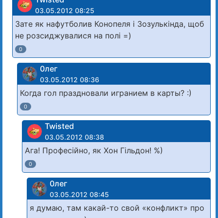
03.05.2012 08:25
Зате як нафутболив Конопеля і Зозулькінда, щоб
не розсиджувалися на полі =)
0
0лег
03.05.2012 08:36
Когда гол праздновали игранием в карты? :)
0
Twisted
03.05.2012 08:38
Ага! Професійно, як Хон Гільдон! %)
0
0лег
03.05.2012 08:45
я думаю, там какай-то свой «конфликт» про