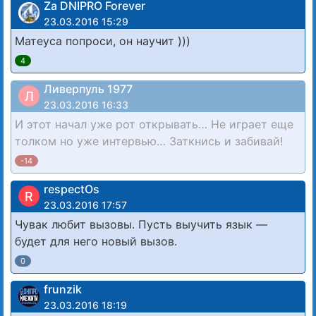
Za DNIPRO Forever
23.03.2016 15:29
Матеуса попроси, он научит )))
4
Ливерпуль 1977
Л
23.03.2016 16:33
И этот начал уже рот открывать… Не играет еще
толком но уже интервью… Заткнись и забивай!
-14
respectOs
R
23.03.2016 17:57
Чувак любит вызовы. Пусть выучить язык —
будет для него новый вызов.
0
frunzik
23.03.2016 18:19