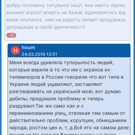
добру половину титульної нації, яка навіть підчас
воєнної агресії вперто не бажає відмовлятись від
мови окупанта, чим на радість імперії продовжує
деградацію в своїй ідентичності!
-16
houm
H
24.03.2016 13:51
Меня всегда удивляла тупорылость людей,
которые верили в то что им с экранов их
телевизоров в России говорили что вот типа в
Украине людей ущемляют, заставляют
разговаривать на украiнськiй мовi, вот думаю
дебилы, придумали проблему и теперь
раздувают.Так же само как и с
переименованием улиц, отвлекая тем самым от
действительно проблем, корупции, обнищанием
народа, ростом цен и, т, д.Всё это на самом деле
печально.Но судя по Вашему посту, це дуже