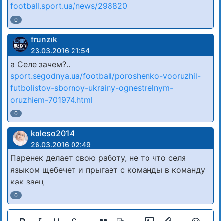
football.sport.ua/news/298820
0
frunzik
23.03.2016 21:54
а Селе зачем?..
sport.segodnya.ua/football/poroshenko-vooruzhil-
futbolistov-sbornoy-ukrainy-ognestrelnym-
oruzhiem-701974.html
0
koleso2014
26.03.2016 02:49
Паренек делает свою работу, не то что селя
языком щебечет и прыгает с команды в команду
как заец
0