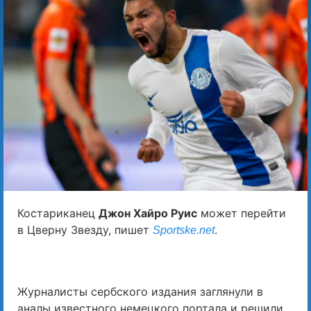
Костариканец
Джон Хайро Руис
может перейти
в Цверну Звезду, пишет
.
Sportske.net
Журналисты сербского издания заглянули в
аналы известного немецкого портала и решили,