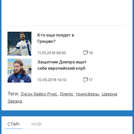
Кто еще поедет в
Грецию?
11.05.2016 06:50
19
Защитник Днепра ищет
себе европейский клуб
10.05.2016 14:10
17
Теги:
,
,
,
Джон Хайро Руис
Днепр
трансферы
Цверна
Звезда
СТАРІ
НОВІ