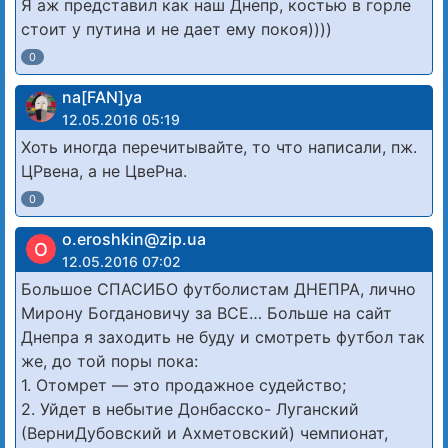
Я аж представил как наш Днепр, костью в горле
стоит у путина и не дает ему покоя))))
0
na[FAN]ya
12.05.2016 05:19
Хоть иногда перечитывайте, то что написали, пж.
ЦРвена, а не ЦвеРна.
0
o.eroshkin@zip.ua
O
12.05.2016 07:02
Большое СПАСИБО футболистам ДНЕПРА, лично
Мирону Богдановичу за ВСЕ… Больше на сайт
Днепра я заходить не буду и смотреть футбол так
же, до той поры пока:
1. Отомрет — это продажное судейство;
2. Уйдет в небытие Донбасско- Луганский
(ВерниДубовский и Ахметовский) чемпионат,