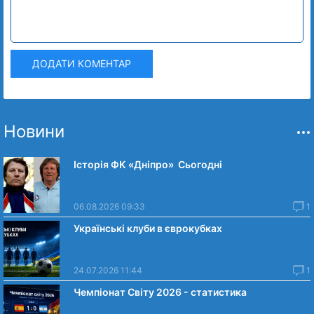
ДОДАТИ КОМЕНТАР
Новини
Історія ФК «Дніпро» Сьогодні
06.08.2026 09:33
1
Українські клуби в єврокубках
24.07.2026 11:44
1
Чемпіонат Світу 2026 - статистика