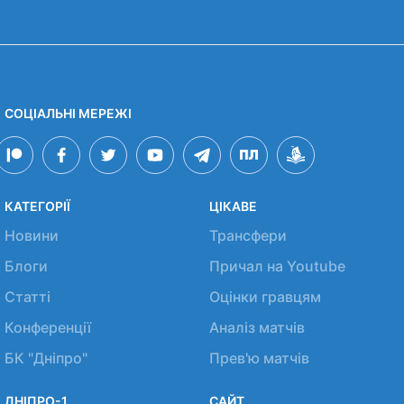
СОЦІАЛЬНІ МЕРЕЖІ
КАТЕГОРІЇ
ЦІКАВЕ
Новини
Трансфери
Блоги
Причал на Youtube
Статті
Оцінки гравцям
Конференції
Аналіз матчів
БК "Дніпро"
Прев'ю матчів
ДНІПРО-1
САЙТ