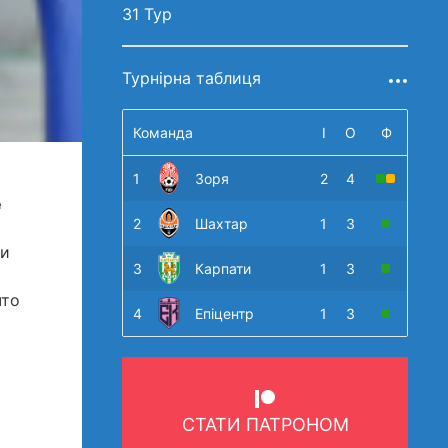
31 Тур
Турнірна таблиця
Команда
І
О
Ф
1
Зоря
2
4
е
2
Шахтар
1
3
ии
3
Карпати
1
3
что
4
Епіцентр
1
3
СТАТИ ПАТРОНОМ