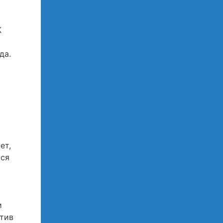
К
да.
ет,
тся
и
отив