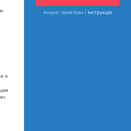
и.
Акаунт прив'язан |
Інструкція
и я
з
ации
мяч