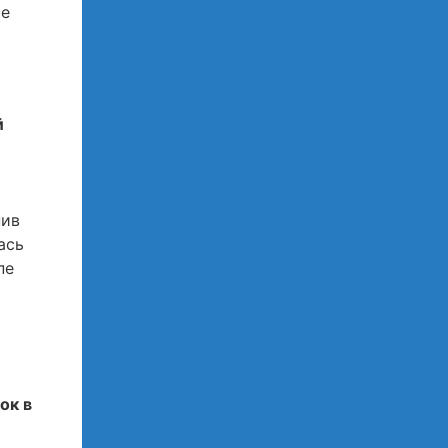
се
й
нив
ась
пе
ок в