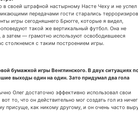
 в своей штрафной настырному Насте Чеху и не успел
роникающими передачами гости старались терроризиро
нты игры сегодняшнего Брюгге, которые я видел,
роповедуют такой же вертикальный футбол. Она не
, а затем — грамотно используют освободившееся
ас столкнемся с таким построением игры.
овой бумажкой игры Венглинского. В двух ситуациях п
шие выходы один на один. Зато придумал два гола
бычно Олег достаточно эффективно использовал свои
 вот то, что он действительно мог создать гол из ниче
ему присуще, как никому другому, и он очень часто выр