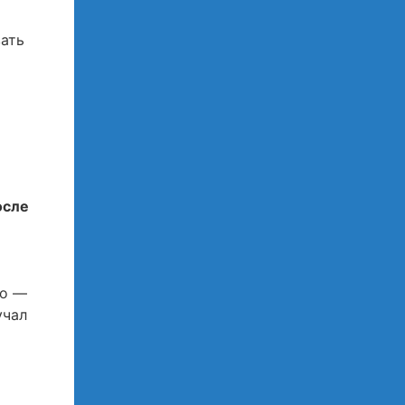
вать
осле
го —
учал