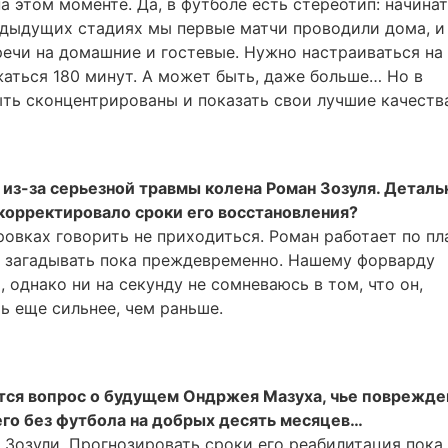
а этом моменте. Да, в футболе есть стереотип: начинат
едыдущих стадиях мы первые матчи проводили дома, и
тречи на домашние и гостевые. Нужно настраиваться на
аться 180 минут. А может быть, даже больше… Но в
ыть сконцентрированы и показать свои лучшие качеств
из-за серьезной травмы колена Роман Зозуля. Деталь
корректировало сроки его восстановления?
овках говорить не приходиться. Роман работает по пла
о загадывать пока преждевременно. Нашему форварду
 однако ни на секунду не сомневаюсь в том, что он,
ь еще сильнее, чем раньше.
тся вопрос о будущем Ондржея Мазуха, чье поврежде
го без футбола на добрых десять месяцев…
 Зозули. Прогнозировать сроки его реабилитация пока