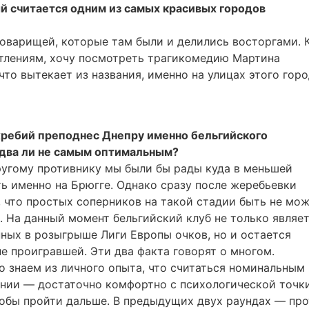
ый считается одним из самых красивых городов
товарищей, которые там были и делились восторгами. 
чатлениям, хочу посмотреть трагикомедию Мартина
что вытекает из названия, именно на улицах этого горо
жребий преподнес Днепру именно бельгийского
едва ли не самым оптимальным?
ругому противнику мы были бы рады куда в меньшей
ть именно на Брюгге. Однако сразу после жеребьевки
 что простых соперников на такой стадии быть не мож
. На данный момент бельгийский клуб не только являе
ных в розыгрыше Лиги Европы очков, но и остается
не проигравшей. Эти два факта говорят о многом.
о знаем из личного опыта, что считаться номинальным
нии — достаточно комфортно с психологической точк
чтобы пройти дальше. В предыдущих двух раундах — пр