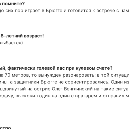
в помните?
 сих пор играет в Брюгге и готовится к встрече с нам
38-летний возраст!
Улыбается).
й, фактически голевой пас при нулевом счете?
а 70 метров, то вынужден разочаровать: в той ситуаци
ины, а защитники Брюгге не сориентировались. Один и
выдвинутый на острие Олег Венглинский на такие ситу
одачу, выскочил один на один с вратарем и отправил 
стро.