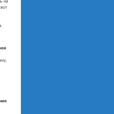
ь на
 вот
а.
ное
ну,
ние