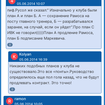
4
05.06.2014 10:07
пиф.Русол же сказал:" Изначально у клуба были
план А и план Б. А — сохранение Рамоса на
посту главного тренера, Б — разрабатывался
заранее, на случай, если он уйдет".Про план С
ИВК не говорил)))))План А продление Рамоса,
план Б подписание Маркевича.
0
Kolyan
K
05.06.2014 16:39
Никаких подобных планов у клуба не
существовало.Это все «понты».Руководство
определилось еще пол гола назад, что не будут
продлевать контракт. Это точно!
0
ramon
R
05.06.2014 10:05