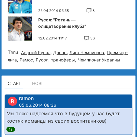
25.04.2014 06:58
3
Русол: "Ротань —
олицетворение клуба"
12.02.2014 11:17
36
Теги:
,
,
,
Андрей Русол
Днепр
Лига Чемпионов
Премьер-
,
,
,
,
лига
Рамос
Русол
трансферы
Чемпионат Украины
СТАРІ
НОВІ
ramon
R
05.06.2014 08:36
Мы тоже надеемся что в будущем у нас будет
костяк команды из своих воспитаников)
12