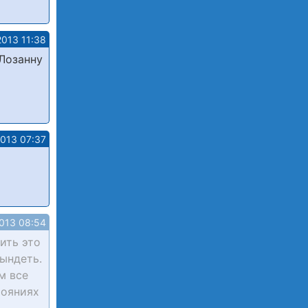
2013 11:38
 Лозанну
2013 07:37
013 08:54
ить это
рындеть.
м все
тояниях