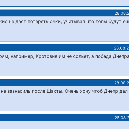
28.08.
кис не даст потерять очки, учитывая что топы будут е
28.08.
рям, например, Кротовня им не сольет, а победа Днепр
28.08.
 не зазнасиль после Шахты. Очень хочу чтоб Днепр дал
28.08.