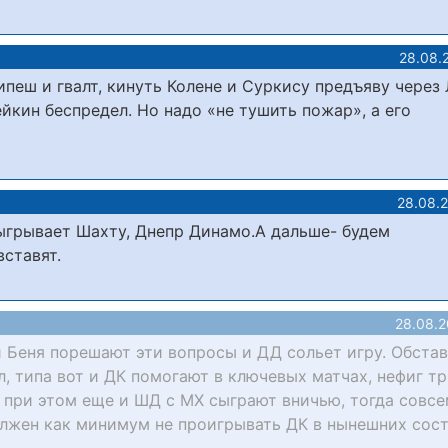
28.08.
пеш и гвалт, кинуть Колене и Суркису предъяву через
ейкин беспредел. Но надо «не тушить пожар», а его
28.08.
быгрывает Шахту, Днепр Динамо.А дальше- будем
вставят.
28.08.2
и Беня порешают эти вопросы и ДД сольет игру. Обстав
, типа вот и ДК помогают в ключевых матчах, нефиг т
 при этом еще и ШД с МХ сыграют вничью, тогда совсе
лжен как минимум не проигрывать ДК в нынешних сос