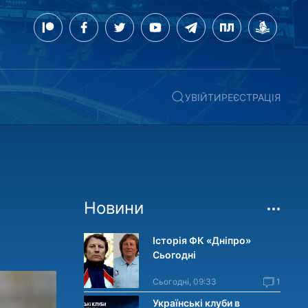
УВІЙТИ
РЕЄСТРАЦІЯ
Новини
Історія ФК «Дніпро»
Сьогодні
Сьогодні, 09:33
1
Українські клуби в