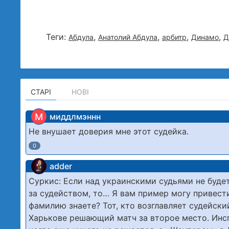
Теги:
,
,
,
,
Абдула
Анатолий Абдула
арбитр
Динамо
Д
СТАРІ
НОВІ
М
миддлмэннн
Не внушает доверия мне этот судейка.
0
adder
Суркис: Если над украинскими судьями не будет
за судейством, то… Я вам пример могу привест
фамилию знаете? Тот, кто возглавляет судейски
Харькове решающий матч за второе место. Инсп