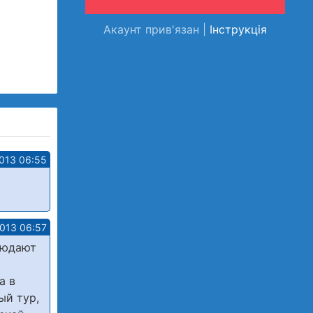
Акаунт прив'язан |
Інструкція
013 06:55
2013 06:57
блюдают
а в
ый тур,