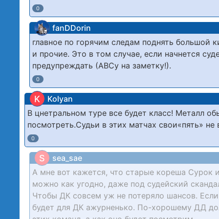
0
fanDDorin
главное по горячим следам поднять большой ки
и прочие. Это в том случае, если начнется суд
предупреждать (АВСу на заметку!).
0
K
Kolyan
В цнетральном туре все будет класс! Металл о
посмотреть.Судьи в этих матчах свои«пять» не 
0
S
sea_sae
А мне вот кажется, что старые кореша Сурок 
можно как угодно, даже под судейский скандал
Чтобы ДК совсем уж не потеряло шансов. Если
будет для ДК ажурненько. По-хорошему ДД до