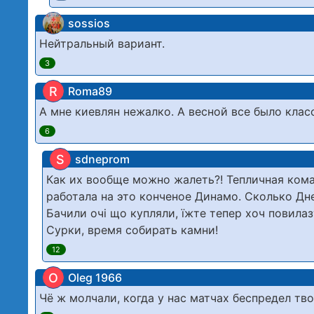
sossios
Нейтральный вариант.
3
R
Roma89
А мне киевлян нежалко. А весной все было клас
6
S
sdneprom
Как их вообще можно жалеть?! Тепличная кома
работала на это конченое Динамо. Сколько Дне
Бачили очі що купляли, їжте тепер хоч повилаз
Сурки, время собирать камни!
12
O
Oleg 1966
Чё ж молчали, когда у нас матчах беспредел тв