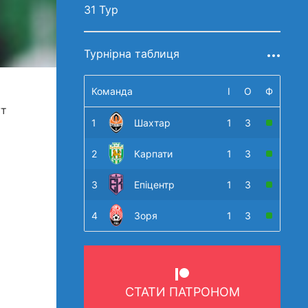
31 Тур
Турнірна таблиця
Команда
І
О
Ф
ут
1
Шахтар
1
3
2
Карпати
1
3
3
Епіцентр
1
3
4
Зоря
1
3
СТАТИ ПАТРОНОМ