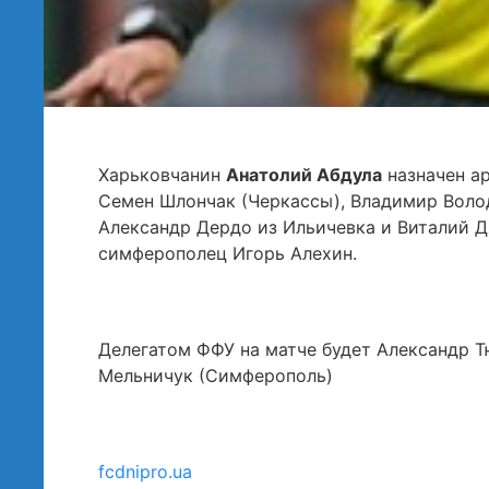
Харьковчанин
Анатолий Абдула
назначен а
Семен Шлончак (Черкассы), Владимир Воло
Александр Дердо из Ильичевка и Виталий Д
симферополец Игорь Алехин.
Делегатом ФФУ на матче будет Александр Т
Мельничук (Симферополь)
fcdnipro.ua