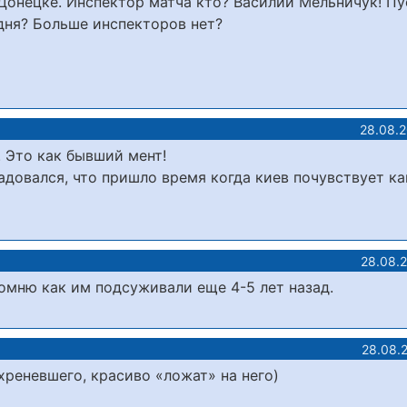
 Донецке. Инспектор матча кто? Василий Мельничук! Пу
одня? Больше инспекторов нет?
28.08.
. Это как бывший мент!
радовался, что пришло время когда киев почувствует ка
28.08.
помню как им подсуживали еще 4-5 лет назад.
28.08.
охреневшего, красиво «ложат» на него)