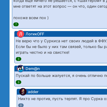
когда еще ничего не решается, с «Шахтером» в
мне ответят на этот вопрос — он что, один сег
похоже всем пох )
7
Л
ЛогикOFF
Не верю что у Суркиса нет своих людей в ФФУ
Если бы не было у них там связей, только бы 
играть честно и на свистке!
3
Dem@n
Пускай по больше жалуется, я очень отлично 
3
adder
Никто не против, пусть терпят. Я про Сурка 
0