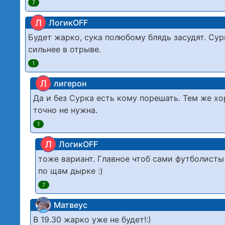
7
Л
ЛогикOFF
Будет жарко, сука полюбому блядь засудят. Сур
сильнее в отрыве.
1
Л
лигерон
Да и без Сурка есть кому порешать. Тем же хо
точно не нужна.
1
Л
ЛогикOFF
тоже вариант. Главное чтоб сами футболисты
по щам дырке :)
7
Матвеус
В 19.30 жарко уже не будет!:)