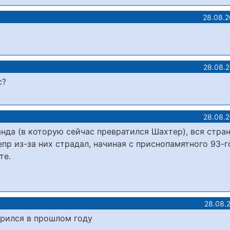
28.08.2
28.08.
с?
28.08.
нда (в которую сейчас превратился Шахтер), вся стра
пр из-за них страдал, начиная с приснопамятного 93-го
те.
28.08.
орился в прошлом году