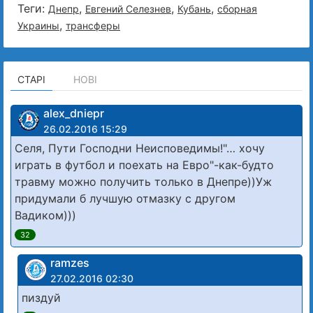
Теги:
,
,
,
Днепр
Евгений Селезнев
Кубань
сборная
,
Украины
трансферы
СТАРІ
НОВІ
alex_dniepr
26.02.2016 15:29
Селя, Пути Господни Неисповедимы!"… хочу
играть в футбол и поехать на Евро"-как-будто
травму можно получить только в Днепре))Уж
придумали б лучшую отмазку с другом
Вадиком)))
32
ramzes
27.02.2016 02:30
пиздуй