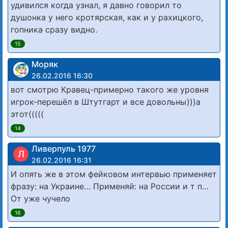
удивился когда узнал, я давно говорил то
душонка у него кротярская, как и у рахицкого,
гопника сразу видно.
15
Моряк
26.02.2016 16:30
вот смотрю Кравец-примерно такого же уровня
игрок-перешёл в Штутгарт и все довольны)))а
этот(((((
14
Ливерпуль 1977
Л
26.02.2016 16:31
И опять же в этом фейковом интервью применяет
фразу: на Украине… Применяй: на России и т п…
От уже чучело
16