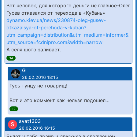
Вот человек, для которого деньги не главное-Олег
Гусев отказался от перехода в «Кубань»
dynamo.kiev.ua/news/230874-oleg-gusev-
otkazalsya-ot-perehoda-v-kuban?
utm_campaign=distribution&utm_medium=informer&
utm_source=fcdnipro.com&width=narrow
А селя шото заливает.
34
G
26.02.2016 18:15
Гусь тунцу не товарищ!
Вот и это коммент как нельзя подошел…
12
svat1303
S
26.02.2016 16:15
Будет у тебя драйв и движуха в следующем