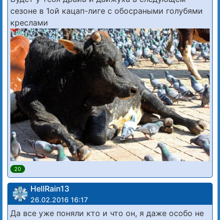
сезоне в 1ой кацап-лиге с обосраными голубями
креслами
20
HellRain13
26.02.2016 16:17
Да все уже поняли кто и что он, я даже особо не