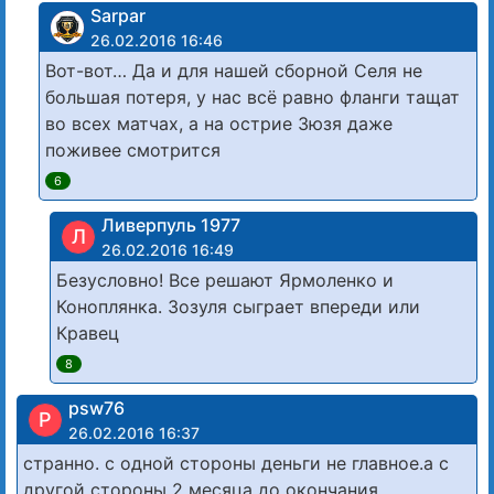
Sarpar
26.02.2016 16:46
Вот-вот… Да и для нашей сборной Селя не
большая потеря, у нас всё равно фланги тащат
во всех матчах, а на острие Зюзя даже
поживее смотрится
6
Ливерпуль 1977
Л
26.02.2016 16:49
Безусловно! Все решают Ярмоленко и
Коноплянка. Зозуля сыграет впереди или
Кравец
8
psw76
P
26.02.2016 16:37
странно. с одной стороны деньги не главное.а с
другой стороны 2 месяца до окончания