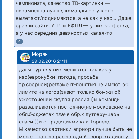
чемпионата, качество ТВ-картинки —
несомненно лучше, команды регулярно
вылетают/поднимаются, а не как у нас… Даже
сравни сайты УПЛ и РФПЛ — у них конфетка,
а у нас середина девяностых какая-то
0
Моряк
29.02.2016 21:11
даты туров у них меняются так как у
нас(еврокубки, погода, просьба
тр.сборной)регламент-понятия не имеют об
лимите на легов(знают только бомжи об
ужесточении скупая россиян)и команды
разваливаются постоянно(не московские на
обл.бюджетах плачя обр.к путлеру-царь
спаси)))и с традициями как Торпедо
М.качество картинки априори лучше быть не
может-на всю расею один!!! совр.стадион у