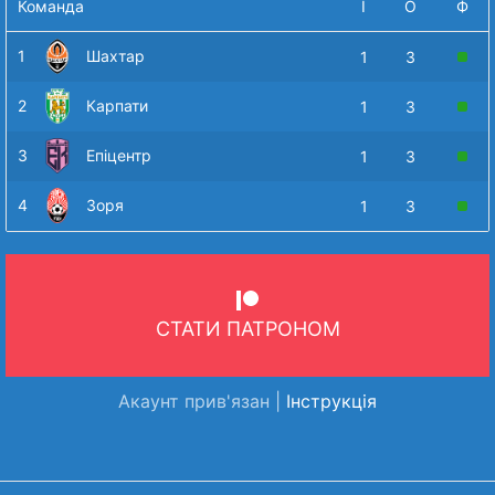
Команда
І
О
Ф
1
Шахтар
1
3
2
Карпати
1
3
3
Епіцентр
1
3
4
Зоря
1
3
СТАТИ ПАТРОНОМ
Акаунт прив'язан |
Інструкція