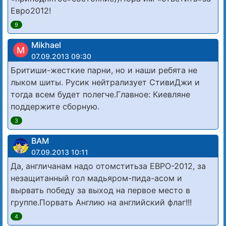
Евро2012!
9
Mikhael
M
07.09.2013 09:30
Бритиши-жесткие парни, но и наши ребята не
лыком шиты. Русик нейтрализует СтивиДжи и
тогда всем будет полегче.Главное: Киевляне
поддержите сборную.
3
ВАМ
07.09.2013 10:11
Да, англичанам надо отомститьза ЕВРО-2012, за
незащитанный гол мадьяром-пида-асом и
вырвать победу за выход на первое место в
группе.Порвать Англию на английский флаг!!!
4