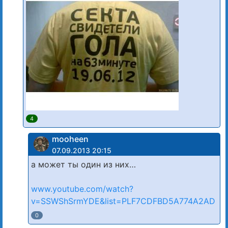
4
mooheen
07.09.2013 20:15
а может ты один из них…
www.youtube.com/watch?
v=SSWShSrmYDE&list=PLF7CDFBD5A774A2AD
0