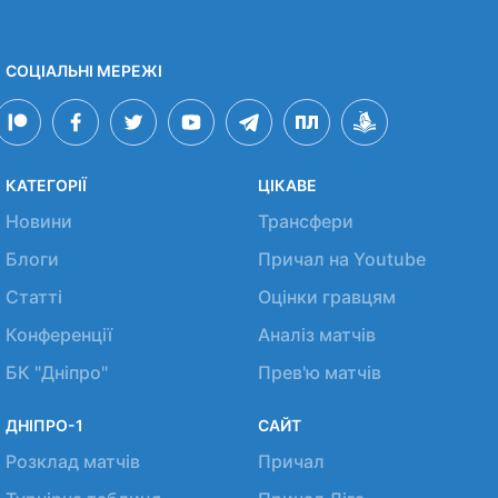
СОЦІАЛЬНІ МЕРЕЖІ
КАТЕГОРІЇ
ЦІКАВЕ
Новини
Трансфери
Блоги
Причал на Youtube
Статті
Оцінки гравцям
Конференції
Аналіз матчів
БК "Дніпро"
Прев'ю матчів
ДНІПРО-1
САЙТ
Розклад матчів
Причал