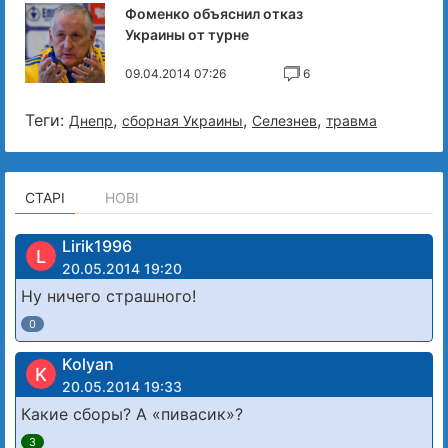
Фоменко объяснил отказ
Украины от турне
09.04.2014 07:26
6
Теги:
,
,
,
Днепр
сборная Украины
Селезнев
травма
СТАРІ
НОВІ
Lirik1996
L
20.05.2014 19:20
Ну ничего страшного!
0
Kolyan
K
20.05.2014 19:33
Какие сборы? А «пивасик»?
3