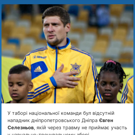
У таборі національної команди бул відсутній
нападник дніпропетровського Дніпра
Євген
Селезньов
, якій через травму не приймає участь
у навчально-тренувальному зборі.