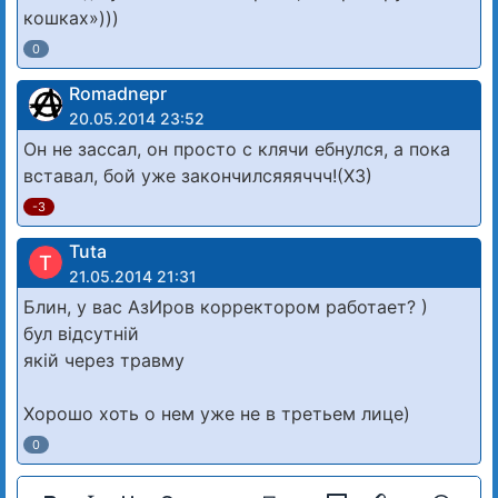
кошках»)))
0
Romadnepr
20.05.2014 23:52
Он не зассал, он просто с клячи ебнулся, а пока
вставал, бой уже закончилсяяяччч!(ХЗ)
-3
Tuta
T
21.05.2014 21:31
Блин, у вас АзИров корректором работает? )
бул відсутній
якій через травму
Хорошо хоть о нем уже не в третьем лице)
0