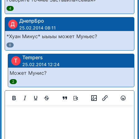
4
ДнепрБро
Д
25.02.2014 08:11
*Хуан Минус* ыыыы может Муньес?
0
Tempers
T
25.02.2014 12:24
Может Мунис?
2