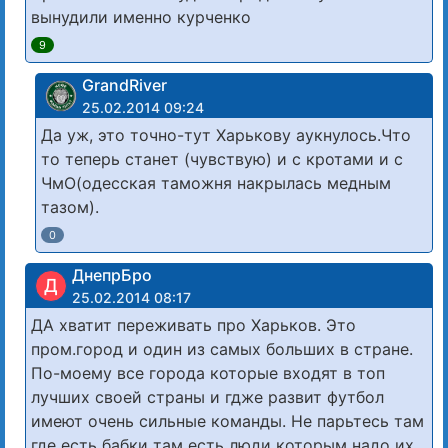
вынудили именно курченко
9
GrandRiver
25.02.2014 09:24
Да уж, это точно-тут Харькову аукнулось.Что
то теперь станет (чувствую) и с кротами и с
ЧмО(одесская таможня накрылась медным
тазом).
0
ДнепрБро
Д
25.02.2014 08:17
ДА хватит переживать про Харьков. Это
пром.город и один из самых больших в стране.
По-моему все города которые входят в топ
лучших своей страны и гдже развит футбол
имеют очень сильные команды. Не парьтесь там
где есть бабки там есть люди которым надо их