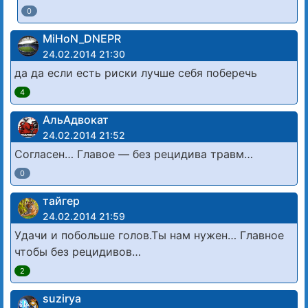
0
MiHoN_DNEPR
24.02.2014 21:30
да да если есть риски лучше себя поберечь
4
АльАдвокат
24.02.2014 21:52
Согласен… Главое — без рецидива травм…
0
тайгер
24.02.2014 21:59
Удачи и побольше голов.Ты нам нужен… Главное
чтобы без рецидивов…
2
suzirya