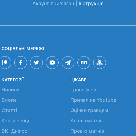
Акаунт прив'язан |
Інструкція
СОЦІАЛЬНІ МЕРЕЖІ
КАТЕГОРІЇ
ЦІКАВЕ
Новини
Трансфери
Блоги
Причал на Youtube
Статті
Оцінки гравцям
Конференції
Аналіз матчів
БК "Дніпро"
Прев'ю матчів