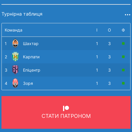
Турнірна таблиця
Команда
І
О
Ф
1
Шахтар
1
3
2
Карпати
1
3
3
Епіцентр
1
3
4
Зоря
1
3
СТАТИ ПАТРОНОМ