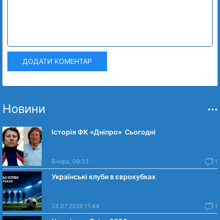
ДОДАТИ КОМЕНТАР
Новини
Історія ФК «Дніпро» Сьогодні
Вчора, 09:33
1
Українські клуби в єврокубках
24.07.2026 11:44
1