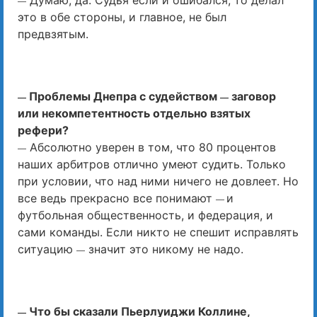
Думаю, да. Судья если и ошибался, то делал
—
это в обе стороны, и главное, не был
предвзятым.
Проблемы Днепра с судейством
заговор
—
—
или некомпетентность отдельно взятых
рефери?
Абсолютно уверен в том, что 80 процентов
—
наших арбитров отлично умеют судить. Только
при условии, что над ними ничего не довлеет. Но
все ведь прекрасно все понимают
и
—
футбольная общественность, и федерация, и
сами команды. Если никто не спешит исправлять
ситуацию
значит это никому не надо.
—
Что бы сказали Пьерлуиджи Коллине,
—