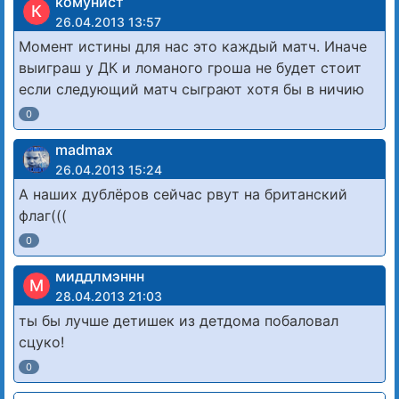
комунист
К
26.04.2013 13:57
Момент истины для нас это каждый матч. Иначе
выиграш у ДК и ломаного гроша не будет стоит
если следующий матч сыграют хотя бы в ничию
0
madmax
26.04.2013 15:24
А наших дублёров сейчас рвут на британский
флаг(((
0
миддлмэннн
М
28.04.2013 21:03
ты бы лучше детишек из детдома побаловал
сцуко!
0