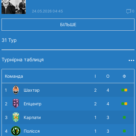
24.05.2026 04:45
0
БІЛЬШЕ
31 Тур
Турнірна таблиця
Команда
І
О
Ф
1
Шахтар
2
4
2
Епіцентр
2
4
3
Карпати
1
3
4
Полісся
1
3