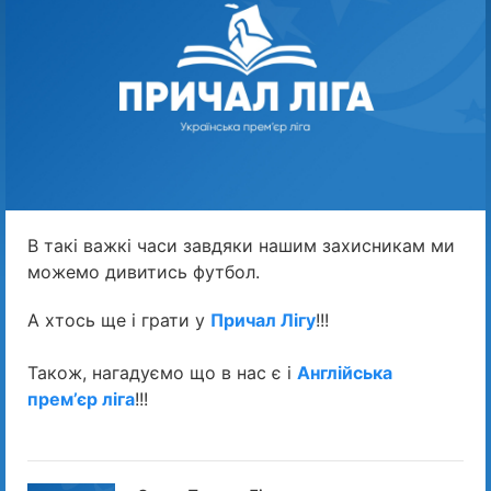
В такі важкі часи завдяки нашим захисникам ми
можемо дивитись футбол.
А хтось ще і грати у
Причал Лігу
!!!
Також, нагадуємо що в нас є і
Англійська
прем’єр ліга
!!!