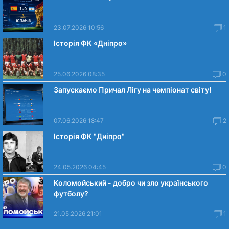
23.07.2026 10:56
1
Історія ФК «Дніпро»
25.06.2026 08:35
0
Запускаємо Причал Лігу на чемпіонат світу!
07.06.2026 18:47
2
Історія ФК "Дніпро"
24.05.2026 04:45
0
Коломойський - добро чи зло українського
футболу?
21.05.2026 21:01
1