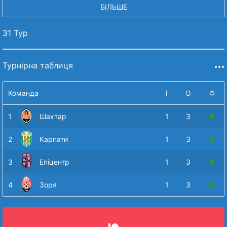
БІЛЬШЕ
31 Тур
Турнірна таблиця
Команда
І
О
Ф
1
Шахтар
1
3
2
Карпати
1
3
3
Епіцентр
1
3
4
Зоря
1
3