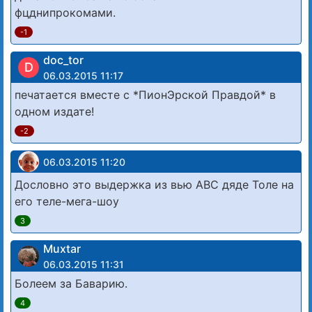
фцднипрокомами.
-1
doc_tor
D
06.03.2015 11:17
печатается вместе с *ПионЭрской Правдой* в
одном издате!
-2
06.03.2015 11:20
Дословно это выдержка из вью АВС дяде Толе на
его теле-мега-шоу
3
Muxtar
06.03.2015 11:31
Болеем за Баварию.
4