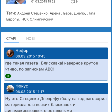
01.03.2015 19:23
9
Теги:
,
,
,
Андрей Стеценко
Арена Львов
Днепр
Лига
,
Европы
НСК Олимпийский
СТАРІ
НОВІ
Чефир
06.03.2015 10:45
где такая газета -Блискавка! наверное крутое
чтиво, по запискам АВС!
3
Фокус
06.03.2015 11:17
Ну это Стеценко Днепр-футболу на год наговорил
материала для всяких блискавок и
динамокиевюашек с остальными