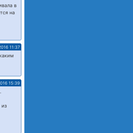
ивала в
тся на
2016 11:37
 каким
2016 15:39
.
 из