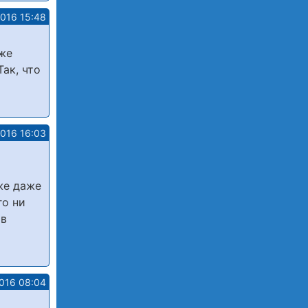
2016 15:48
 же
ак, что
2016 16:03
же даже
го ни
 в
2016 08:04