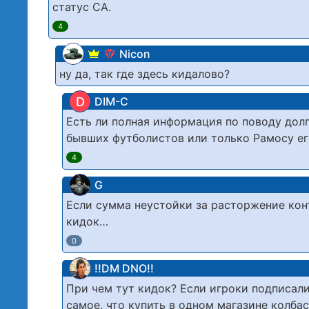
статус СА.
4
Nicon
ну да, так где здесь кидалово?
D
DIM-C
Есть ли полная информация по поводу дол
бывших футболистов или только Рамосу ег
4
G
Если сумма неустойки за расторжение кон
кидок…
0
!!DM DNO!!
При чем тут кидок? Если игроки подписали
самое, что купить в одном магазине колбас