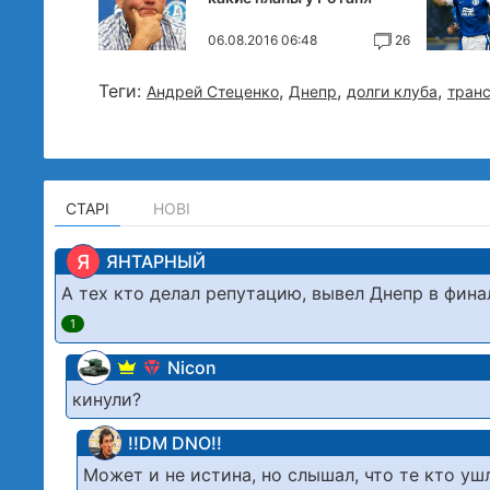
06.08.2016 06:48
26
Теги:
,
,
,
Андрей Стеценко
Днепр
долги клуба
тран
СТАРІ
НОВІ
Я
ЯНТАРНЫЙ
А тех кто делал репутацию, вывел Днепр в фина
1
Nicon
кинули?
!!DM DNO!!
Может и не истина, но слышал, что те кто уш