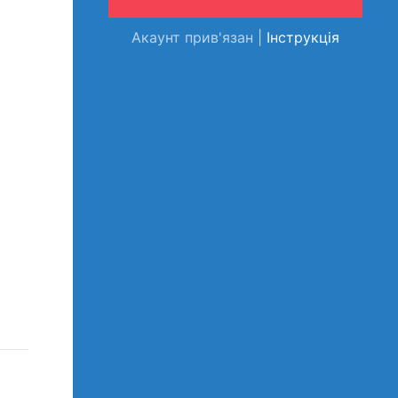
Акаунт прив'язан |
Інструкція