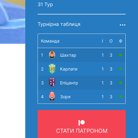
31 Тур
Турнірна таблиця
Команда
І
О
Ф
1
Шахтар
1
3
2
Карпати
1
3
3
Епіцентр
1
3
4
Зоря
1
3
СТАТИ ПАТРОНОМ