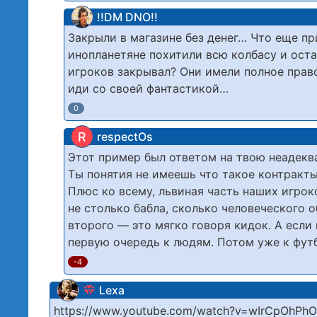
!!DM DNO!!
Закрыли в магазине без денег… Что еще п
инопланетяне похитили всю колбасу и остав
игроков закрывал? Они имели полное право
иди со своей фантастикой…
0
R
respectOs
Этот пример был ответом на твою неадекв
Ты понятия не имеешь что такое контракты
Плюс ко всему, львиная часть наших игр
не столько бабла, сколько человеческого о
второго — это мягко говоря кидок. А есл
первую очередь к людям. Потом уже к фут
-4
Lexa
https://www.youtube.com/watch?v=wIrCpOhPh