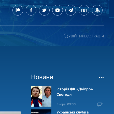
УВІЙТИ
РЕЄСТРАЦІЯ
Новини
Історія ФК «Дніпро»
Сьогодні
Вчора, 09:33
1
Українські клуби в