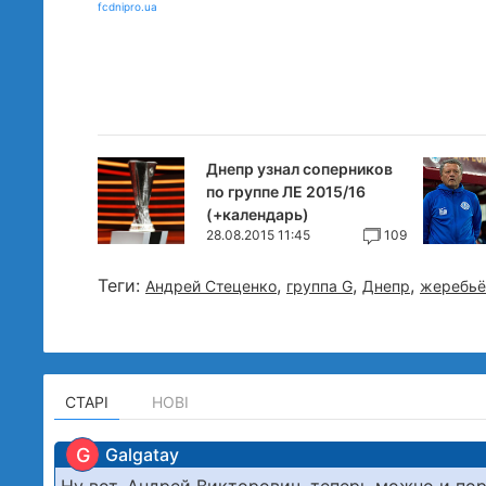
fcdnipro.ua
Днепр узнал соперников
по группе ЛЕ 2015/16
(+календарь)
28.08.2015 11:45
109
Теги:
,
,
,
Андрей Стеценко
группа G
Днепр
жеребьё
СТАРІ
НОВІ
G
Galgatay