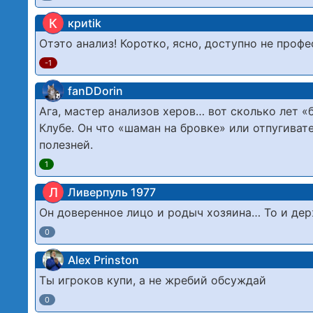
К
криtik
Отэто анализ! Коротко, ясно, доступно не профе
-1
fanDDorin
Ага, мастер анализов херов… вот сколько лет «б
Клубе. Он что «шаман на бровке» или отпугивате
полезней.
1
Л
Ливерпуль 1977
Он доверенное лицо и родыч хозяина… То и дер
0
Alex Prinston
Ты игроков купи, а не жребий обсуждай
0