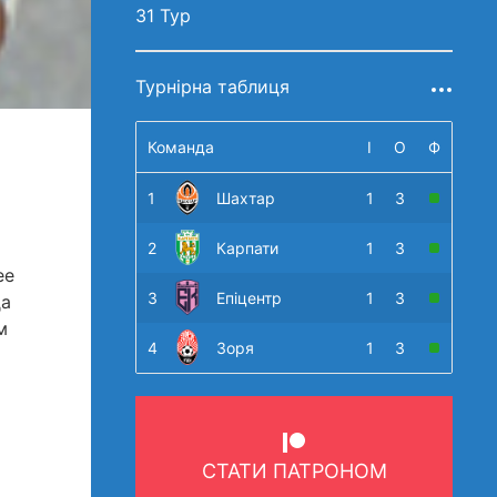
31 Тур
Турнірна таблиця
Команда
І
О
Ф
1
Шахтар
1
3
2
Карпати
1
3
ее
3
Епіцентр
1
3
да
м
4
Зоря
1
3
СТАТИ ПАТРОНОМ