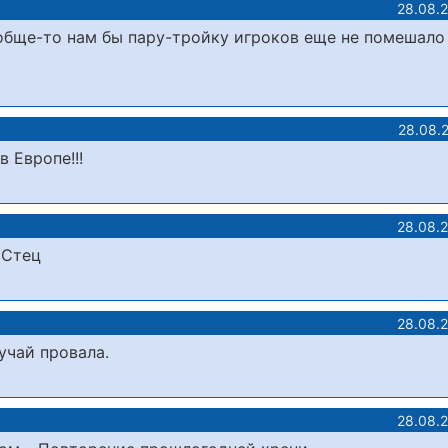
28.08.
ообще-то нам бы пару-тройку игроков еще не помешало 
28.08.
 Европе!!!
28.08.
 Стец
28.08.
учай провала.
28.08.