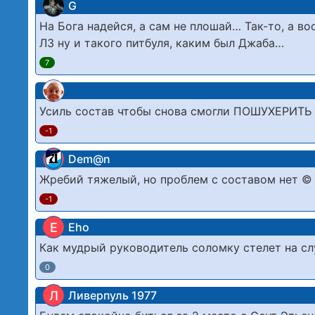
G
На Бога надейся, а сам не плошай… Так-то, а в
ЛЗ ну и такого питбуля, каким был Джаба…
7
Усиль состав чтобы снова смогли ПОШУХЕРИТЬ в
-1
Dem@n
Жребий тяжелый, но проблем с составом нет ©
-1
E
Eho
Как мудрый руководитель соломку стелет на сл
0
Л
Ливерпуль 1977