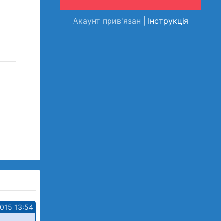
Акаунт прив'язан |
Інструкція
2015 13:54