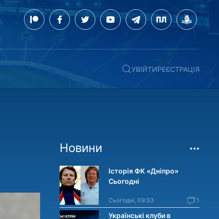
УВІЙТИ
РЕЄСТРАЦІЯ
Новини
Історія ФК «Дніпро»
Сьогодні
Сьогодні, 09:33
1
Українські клуби в