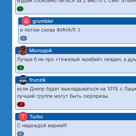
Будем спокойно биться за 2 место с Сент Эть
1
G
grumbler
и потом снова ФИНАЛ! :)
0
Молодой
Лучше б не про «тяжелый жребий» пиздел, а дум
3
frunzik
если Днепр будет выкладываться на 101% с Лац
лучшей группе могут быть сюрпризы.
-1
T
Turbo
С надеждой верим!!!
0