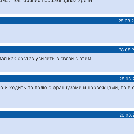
еном… Повторение прошлогодней хрени
28.08.
28.08.
ал как состав усилить в связи с этим
28.08.
ио и ходить по полю с французами и норвежцами, то в 
28.08.