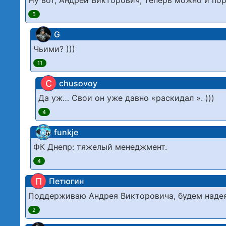
Ну вот, Андрей Викторович, теперь можно и по
5
G
Чьими? )))
11
C
chusovoy
Да уж… Свои он уже давно «раскидал ». )))
4
funkje
ФК Днепр: тяжелый менеджмент.
4
П
Петюгин
Поддерживаю Андрея Викторовича, будем надеят
2