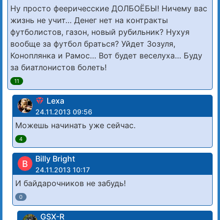
Ну просто фееричесские ДОЛБОЁБЫ! Ничему вас
жизнь не учит… Денег нет на контракты
футболистов, газон, новый рубильник? Нухуя
вообще за футбол браться? Уйдет Зозуля,
Коноплянка и Рамос… Вот будет веселуха… Буду
за биатлонистов болеть!
11
Lexa
24.11.2013 09:56
Можешь начинать уже сейчас.
4
Billy Bright
B
24.11.2013 10:17
И байдарочников не забудь!
0
GSX-R