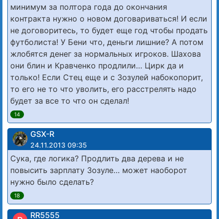
минимум за полтора года до окончания
контракта нужно о новом договариваться! И если
не договоритесь, то будет еще год чтобы продать
футболиста! У Бени что, деньги лишние? А потом
жлобятся денег за нормальных игроков. Шахова
они блин и Кравченко продлили… Цирк да и
только! Если Стец еще и с Зозулей набокопорит,
то его не то что уволить, его расстрелять надо
будет за все то что он сделал!
14
GSX-R
24.11.2013 09:35
Сука, где логика? Продлить два дерева и не
повысить зарплату Зозуле… может наоборот
нужно было сделать?
18
RR5555