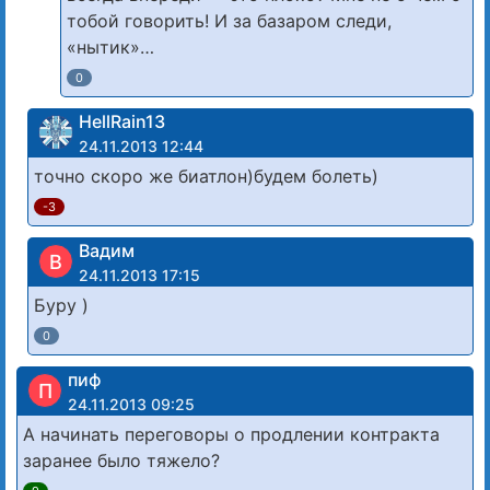
тобой говорить! И за базаром следи,
«нытик»…
0
HellRain13
24.11.2013 12:44
точно скоро же биатлон)будем болеть)
-3
Вадим
В
24.11.2013 17:15
Буру )
0
пиф
П
24.11.2013 09:25
А начинать переговоры о продлении контракта
заранее было тяжело?