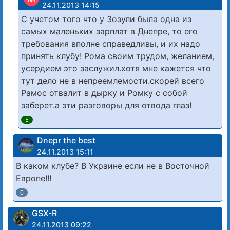
24.11.2013 14:15
С учетом того что у Зозули была одна из
самых маленьких зарплат в Днепре, то его
требования вполне справедливы, и их надо
принять клубу! Рома своим трудом, желанием,
усердием это заслужил.хотя мне кажется что
тут дело не в непреемлемости.скорей всего
Рамос отвалит в дырку и Ромку с собой
заберет.а эти разговоры для отвода глаз!
5
Dnepr the best
24.11.2013 15:11
В каком клубе? В Украине если не в Восточной
Европе!!!
0
GSX-R
24.11.2013 09:22