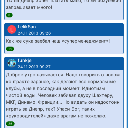
ТО ли Днепр хочет платить мало, то ли Зозулевич
запрашивает много!
8
LelikSan
L
24.11.2013 09:26
Как же сука заебал наш «суперменеджмент»!
18
funkje
24.11.2013 09:27
Доброе утро называется. Надо говорить о новом
контракте заранее, как делают все нормальные
клубы, а не в последний момент. Идиотизм
чистой воды. Человек забивал двуху Шахтеру,
МКГ, Динамо, Франции… Но видать он недостоин
играть за Днепр, так? Упаси Бог, таких
«руководителей» даже врагам не пожелаю.
26