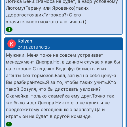
Логика Бени:«Рамоса не будет, а нахр условному
Лютому(Тарану или Яровенко)таких
„дорогостоящих“игроков?»С его
«рачительностью»-это «логично»((
3
Kolyan
K
24.11.2013 10:25
Мужики! Меня тоже не совсем устраивает
менеджмент Днепра.Но, в данном случае я как бы
на стороне Стеценко Ведь футболисты и их
агенты без тормозов.Взял, загнул на себя цену-а
Вы разбирайтесь.Я за то, чтобы таких учить.Кто
такой Зозуля, что бы диктовать увловия?
Скамейка, только скамейка ему друг.Точно так
же было и до Днепра.Никто его не купит и не
предложитему сегоднешнюю зарплату.Да и
играть он не будет в другой команде.
1