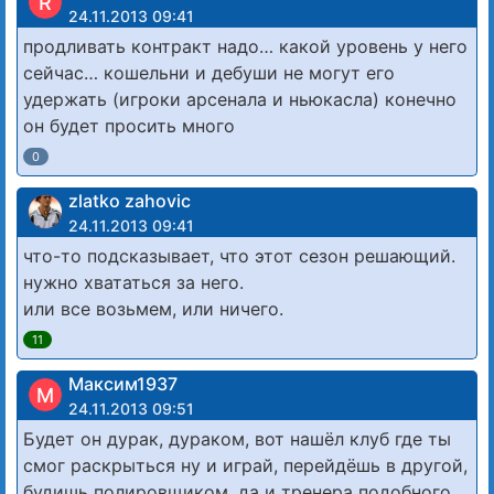
R
24.11.2013 09:41
продливать контракт надо… какой уровень у него
сейчас… кошельни и дебуши не могут его
удержать (игроки арсенала и ньюкасла) конечно
он будет просить много
0
zlatko zahovic
24.11.2013 09:41
что-то подсказывает, что этот сезон решающий.
нужно хвататься за него.
или все возьмем, или ничего.
11
Максим1937
М
24.11.2013 09:51
Будет он дурак, дураком, вот нашёл клуб где ты
смог раскрыться ну и играй, перейдёшь в другой,
будишь полировщиком, да и тренера подобного