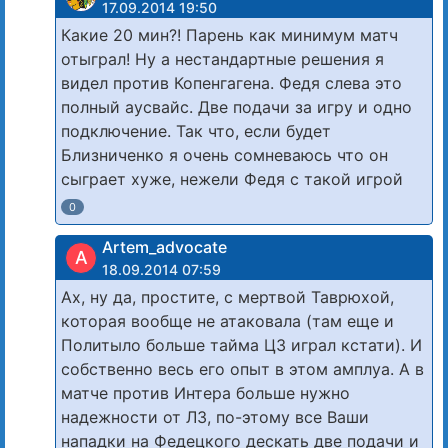
17.09.2014 19:50
Какие 20 мин?! Парень как минимум матч
отыграл! Ну а нестандартные решения я
видел против Копенгагена. Федя слева это
полный аусвайс. Две подачи за игру и одно
подключение. Так что, если будет
Близниченко я очень сомневаюсь что он
сыграет хуже, нежели Федя с такой игрой
0
Artem_advocate
A
18.09.2014 07:59
Ах, ну да, простите, с мертвой Таврюхой,
которая вообще не атаковала (там еще и
Политыло больше тайма ЦЗ играл кстати). И
собственно весь его опыт в этом амплуа. А в
матче против Интера больше нужно
надежности от ЛЗ, по-этому все Ваши
нападки на Федецкого дескать две подачи и