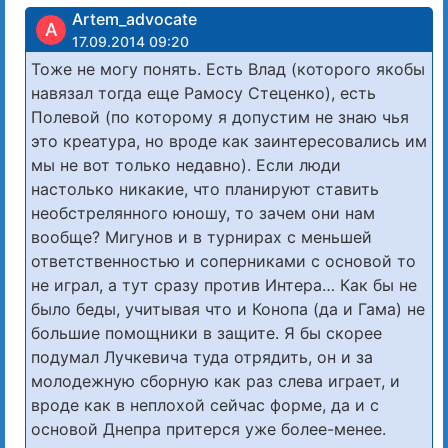
Artem_advocate
A
17.09.2014 09:20
Тоже не могу понять. Есть Влад (которого якобы
навязал тогда еще Рамосу Стеценко), есть
Полевой (по которому я допустим не знаю чья
это креатура, но вроде как заинтересовались им
мы не вот только недавно). Если люди
настолько никакие, что планируют ставить
необстрелянного юношу, то зачем они нам
вообще? Мигунов и в турнирах с меньшей
ответственностью и соперниками с основой то
не играл, а тут сразу против Интера… Как бы не
было беды, учитывая что и Конопа (да и Гама) не
большие помощники в защите. Я бы скорее
подумал Лучкевича туда отрядить, он и за
молодежную сборную как раз слева играет, и
вроде как в неплохой сейчас форме, да и с
основой Днепра притерся уже более-менее.