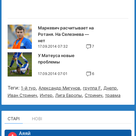
Маркевич расчитывает на
Ротаня. На Селезнева —
нет
17.09.2014 07:32
7
У Матеуса новые
проблемы
17.09.2014 07:01
6
Теги:
,
,
,
,
1-й тур
Александр Мигунов
группа F
Днепр
,
,
,
,
Иван Стринич
Интер
Лига Европы
Стринич
травма
СТАРІ
НОВІ
Аяяй