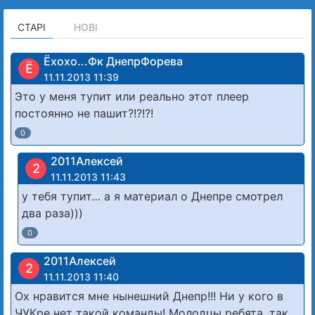
СТАРІ
НОВІ
Ёхохо...Фк ДнепрФорева
Ё
11.11.2013 11:39
Это у меня тупит или реально этот плеер
постоянно не пашит?!?!?!
0
2011Алексей
2
11.11.2013 11:43
у тебя тупит… а я материал о Днепре смотрел
два раза)))
0
2011Алексей
2
11.11.2013 11:40
Ох нравится мне нынешний Днепр!!! Ни у кого в
ЧУКре нет такой команды! Молодцы ребята, так