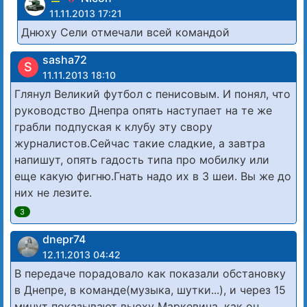
11.11.2013 17:21
Днюху Сели отмечали всей командой
sasha72
S
11.11.2013 18:10
Глянул Великий футбол с пенисовым. И понял, что
руководство Днепра опять наступает на те же
грабли подпуская к клубу эту свору
журналистов.Сейчас такие сладкие, а завтра
напишут, опять гадость типа про мобилку или
еще какую фигню.Гнать надо их в 3 шеи. Вы же до
них не лезите.
3
dnepr74
12.11.2013 04:42
В передаче порадовало как показали обстановку
в Днепре, в команде(музыка, шутки...), и через 15
минут показывают вьюху Маркевича, как он