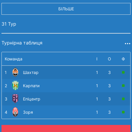
БІЛЬШЕ
31 Тур
Турнірна таблиця
Команда
І
О
Ф
1
Шахтар
1
3
2
Карпати
1
3
3
Епіцентр
1
3
4
Зоря
1
3