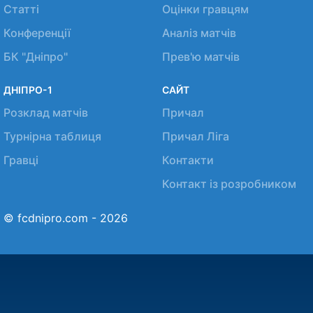
Статті
Оцінки гравцям
Конференції
Аналіз матчів
БК "Дніпро"
Прев'ю матчів
ДНІПРО-1
САЙТ
Розклад матчів
Причал
Турнірна таблиця
Причал Ліга
Гравці
Контакти
Контакт із розробником
© fcdnipro.com - 2026