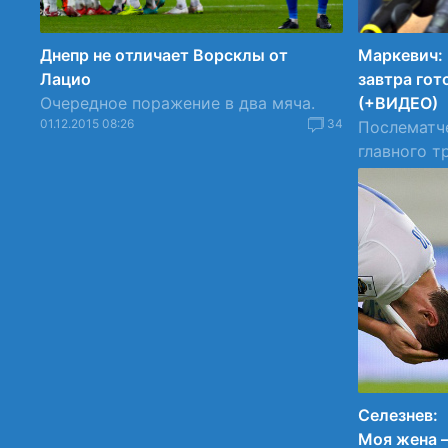
Днепр не отличает Ворсклы от
Маркевич: 
Лацио
завтра гот
Очередное поражение в два мяча.
(+ВИДЕО)
01.12.2015 08:26
34
Послематч
главного т
...
01.12.2015 07:2
Селезнев:
Моя жена 