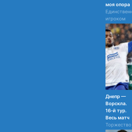
моя опора
Единствен
игроком
Днепра,
пообщавш
после матч
с
журналиста
30.11.2015
21:29
18
Днепр —
Ворскла.
16-й тур.
Весь матч
Торжество
футбола в