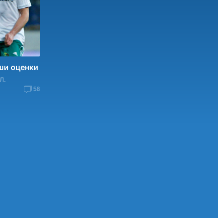
ши оценки
л.
58