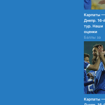
Карпаты —
Днепр. 16-
тур. Наши
оценки
Баллы за
матч во
Львове.
09.03.2015
13:45
18
Карпаты —
Днепр. 16-