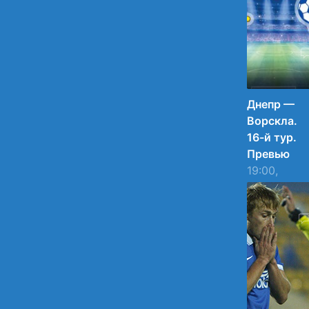
матч
следующег
тура.
30.11.2015
09:14
3
Днепр —
Ворскла.
16-й тур.
Превью
19:00,
Днепр-
Арена, 2+2
30.11.2015
08:30
21