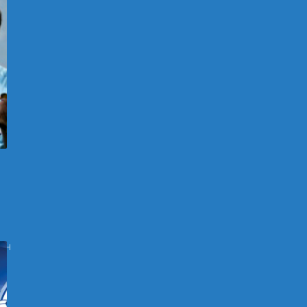
7
ан
а