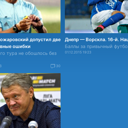
Можаровский допустил две
Днепр — Ворскла. 16-й. На
ивные ошибки
Баллы за привычный футбо
01.12.2015 19:23
-го тура не обошлось без
3
30