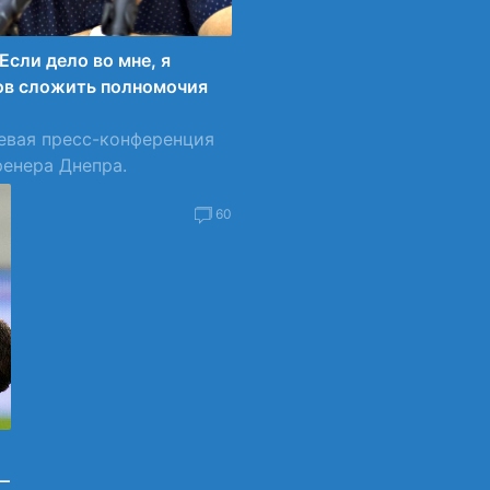
Если дело во мне, я
ов сложить полномочия
евая пресс-конференция
ренера Днепра.
4
60
—