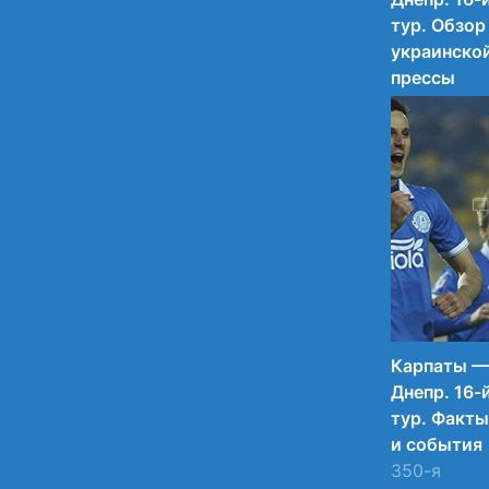
тур. Обзор
украинско
прессы
Обзор
ведущих
изданий
страны.
09.03.2015
12:25
10
Карпаты —
Днепр. 16-
тур. Факты
и события
350-я