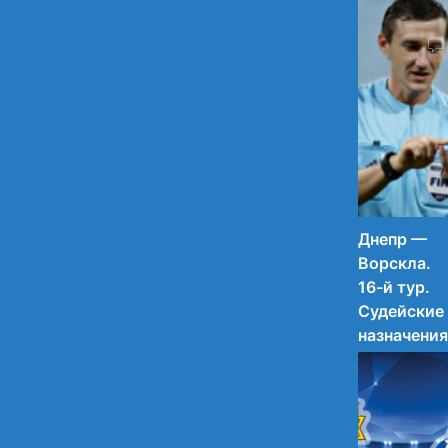
записи.
30.11.2015
12:56
14
Днепр —
Ворскла.
16-й тур.
Судейские
назначения
Обнародов
рабочий
график
арбитров н