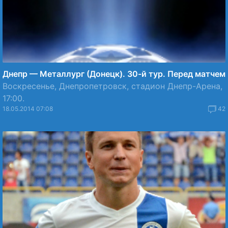
Днепр — Металлург (Донецк). 30-й тур. Перед матчем
Воскресенье, Днепропетровск, стадион Днепр-Арена,
17:00.
18.05.2014 07:08
42