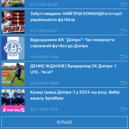
01.11.2025 20:29
1
Забуті невдахи. НАЙГІРШІ КОМАНДИ в історії
українського футболу
01.11.2025 20:27
1
Відродження ФК "Дніпро": Час повернути
справжній футбол до Дніпра
19.08.2024 16:58
4
ДЕНИС ЖДАНОВ | Вундеркінд СК Дніпро-1
U19...Чи нi?
20.01.2024 18:38
0
Кращі гравці Дніпра-1 у 2023-му році. Вибiр
каналу SpielRate
28.12.2023 16:18
1
БІЛЬШЕ