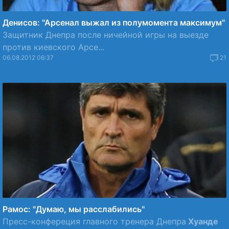
Денисов: "Арсенал выжал из полумомента максимум"
Защитник Днепра после ничейной игры на выезде
против киевского Арсе...
06.08.2012 06:37
21
Рамос: "Думаю, мы расслабились"
Пресс-конфереция главного тренера Днепра
Хуанде