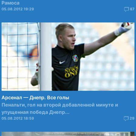
Рамоса
05.08.2012 19:29
87
Арсенал — Днепр. Все голы
Пенальти, гол на второй добавленной минуте и
упущенная победа Днепр...
05.08.2012 18:59
29