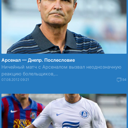
Арсенал — Днепр. Послесловие
Ничейный матч с Арсеналом вызвал неоднозначную
реакцию болельщиков,...
07.08.2012 09:21
94