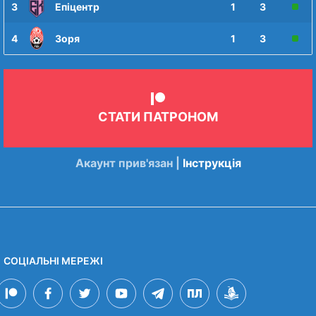
3
Епіцентр
1
3
4
Зоря
1
3
СТАТИ ПАТРОНОМ
Акаунт прив'язан |
Інструкція
СОЦІАЛЬНІ МЕРЕЖІ