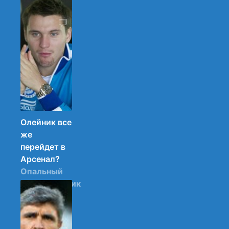
хотелось.
08.11.2013
14:47
39
Олейник все
же
перейдет в
Арсенал?
Опальный
полузащитник
Днепра
покинет
команду.