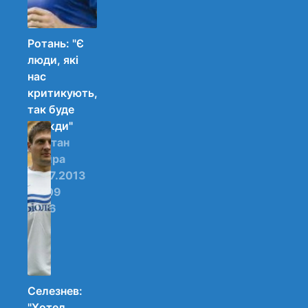
Ротань: "Є
люди, які
нас
критикують,
так буде
завжди"
Капітан
Дніпра
17.07.2013
08:09
46
Селезнев:
"Хотел