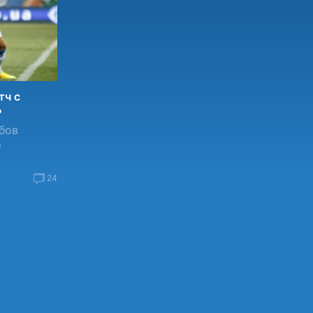
тч с
?
бов
у
24