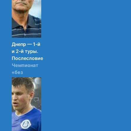
18.08.2013
08:43
35
Днепр — 1-й
и 2-й туры.
Послесловие
Чемпионат
«без
особых
ожиданий»
стартовал.
21.07.2013
21:30
77