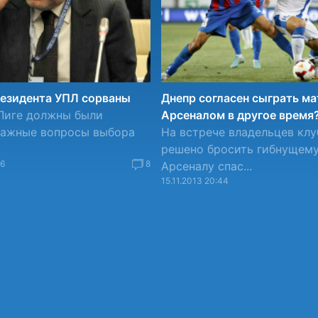
езидента УПЛ сорваны
Днепр согласен сыграть ма
Лиге должны были
Арсеналом в другое время
важные вопросы выбора
На встрече владельцев клу
.
решено бросить гибнущем
26
8
Арсеналу спас...
15.11.2013 20:44