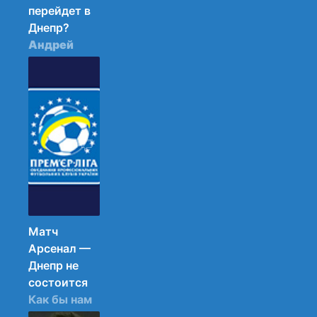
перейдет в
Днепр?
Андрей
Богданов
может
пополнить
ряды
Днепра.
10.11.2013
13:55
37
Матч
Арсенал —
Днепр не
состоится
Как бы нам
этого не