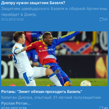
Днепру нужен защитник Базеля?
Защитник швейцарского Базеля и сборной Аргентины
перейдет в Днепр.
21.12.2013 15:22
80
Ротань: "Зенит обязан проходить Базель"
Капитан Днепра, опытный 31-летний полузащитник
Руслан Ротан...
07.03.2013 17:59
40