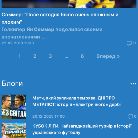
Соммер: "Поле сегодня было очень сложным и
плохим"
Голкипер
Ян Соммер
поделился своими
впечатлениями ...
22.02.2013 11:33
11
1
2
3
…
6
Вперед »
Блоги
Матч, який зупинила темрява. ДНІПРО –
МЕТАЛІСТ: історія «Електричного» дербі
20.12.2025 17:00
0
КУБОК ЛІГИ. Найзагадковіший турнір в історії
українського футболу