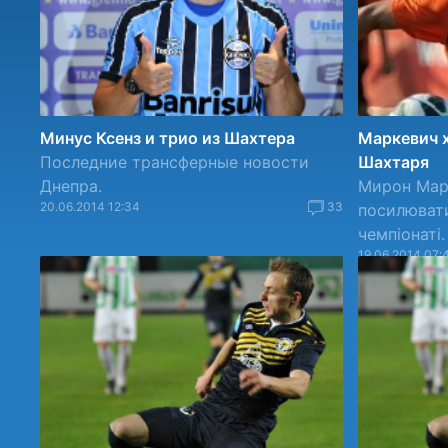
Минус Ксенз и трио из Шахтера
Маркевич х
Последние трансферные новости
Шахтаря
Днепра.
Мирон Мар
20.06.2014 12:34
33
посилювати
чемпіонаті.
19.06.2014 07: