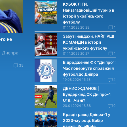
КУБОК ЛІГИ.
Найзагадковіший турнір в
історії українського
футболу
01.11.2025 20:29
1
Забуті невдахи. НАЙГІРШІ
ого не
КОМАНДИ в історії
українського футболу
 Днепра.
01.11.2025 20:27
1
Відродження ФК "Дніпро":
35
Час повернути справжній
футбол до Дніпра
19.08.2024 16:58
4
ДЕНИС ЖДАНОВ |
Вундеркінд СК Дніпро-1
U19...Чи нi?
20.01.2024 18:38
0
Кращі гравці Дніпра-1 у
2023-му році. Вибiр
каналу SpielRate