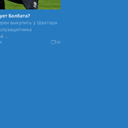
ует Болбата?
ерен выкупить у Шахтера
полузащитника
 ...
54
65