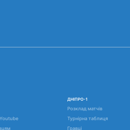
ДНІПРО-1
Розклад матчів
 Youtube
Турнірна таблиця
авцям
Гравці