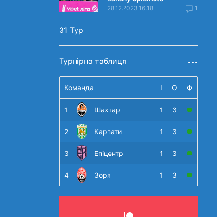
28.12.2023 16:18
1
31 Тур
Турнірна таблиця
Команда
І
О
Ф
1
Шахтар
1
3
2
Карпати
1
3
3
Епіцентр
1
3
4
Зоря
1
3