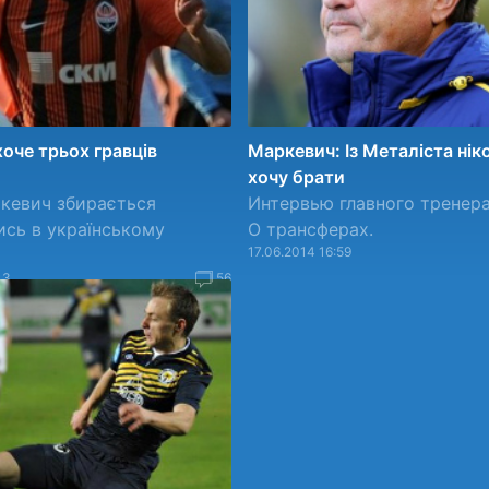
оче трьох гравців
Маркевич: Із Металіста нік
хочу брати
кевич збирається
Интервью главного тренера
сь в українському
О трансферах.
17.06.2014 16:59
43
56