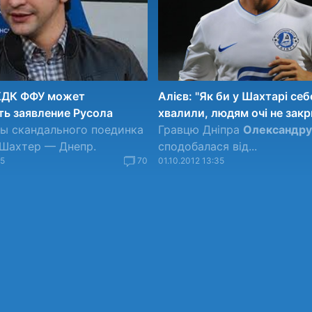
 КДК ФФУ может
Алієв: "Як би у Шахтарі себ
ь заявление Русола
хвалили, людям очі не зак
ы скандального поединка
Гравцю Дніпра
Олександру
 Шахтер — Днепр.
сподобалася від...
25
70
01.10.2012 13:35