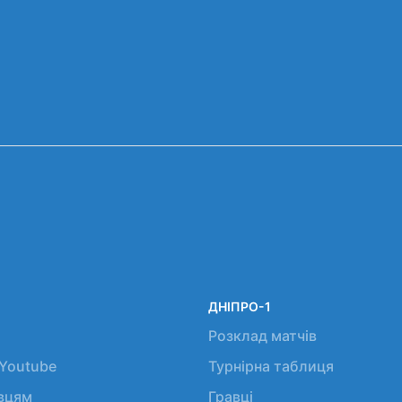
ДНІПРО-1
Розклад матчів
 Youtube
Турнірна таблиця
авцям
Гравці