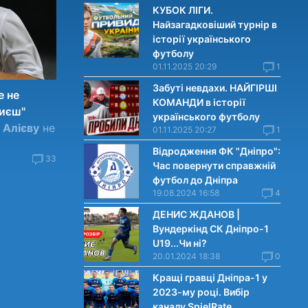
КУБОК ЛІГИ.
Найзагадковіший турнір в
історії українського
футболу
01.11.2025 20:29
1
Забуті невдахи. НАЙГІРШІ
е не
КОМАНДИ в історії
риєш"
українського футболу
 Алієву
не
01.11.2025 20:27
1
Відродження ФК "Дніпро":
33
Час повернути справжній
футбол до Дніпра
19.08.2024 16:58
4
ДЕНИС ЖДАНОВ |
Вундеркінд СК Дніпро-1
U19...Чи нi?
20.01.2024 18:38
0
Кращі гравці Дніпра-1 у
2023-му році. Вибiр
каналу SpielRate