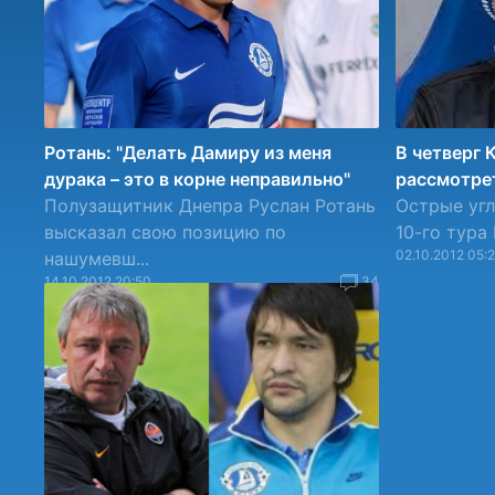
Ротань: "Делать Дамиру из меня
В четверг
дурака – это в корне неправильно"
рассмотрет
Полузащитник Днепра Руслан Ротань
Острые угл
высказал свою позицию по
10-го тура
02.10.2012 05:
нашумевш...
14.10.2012 20:50
34