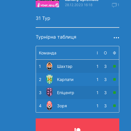
28.12.2023 16:18
1
31 Тур
Турнірна таблиця
Команда
І
О
Ф
1
Шахтар
1
3
2
Карпати
1
3
3
Епіцентр
1
3
4
Зоря
1
3