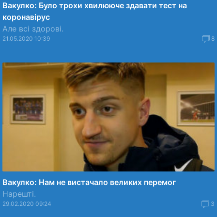
Вакулко: Було трохи хвилююче здавати тест на
коронавірус
Але всі здорові.
21.05.2020 10:39
8
Вакулко: Нам не вистачало великих перемог
Нарешті.
29.02.2020 09:24
3