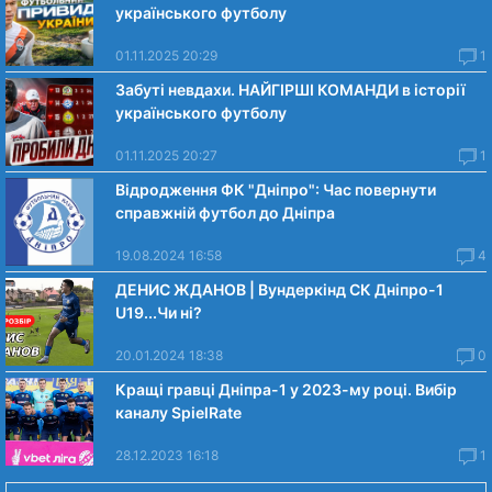
українського футболу
01.11.2025 20:29
1
Забуті невдахи. НАЙГІРШІ КОМАНДИ в історії
українського футболу
01.11.2025 20:27
1
Відродження ФК "Дніпро": Час повернути
справжній футбол до Дніпра
19.08.2024 16:58
4
ДЕНИС ЖДАНОВ | Вундеркінд СК Дніпро-1
U19...Чи нi?
20.01.2024 18:38
0
Кращі гравці Дніпра-1 у 2023-му році. Вибiр
каналу SpielRate
28.12.2023 16:18
1