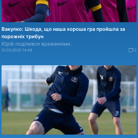
Вакулко: Шкода, що наша хороша гра пройшла за
порожніх трибун
Юрій поділився враженніми.
31.05.2020 14:49
2