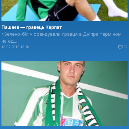
Пашаєв — гравець Карпат
«Зелено-білі» орендували гравця в Дніпра терміном
на од...
13.07.2013 13:19
12