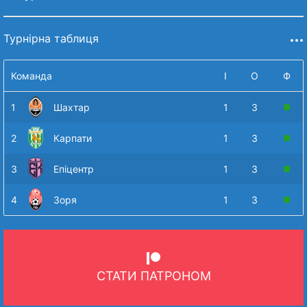
Турнірна таблиця
Команда
І
О
Ф
1
Шахтар
1
3
2
Карпати
1
3
3
Епіцентр
1
3
4
Зоря
1
3
СТАТИ ПАТРОНОМ