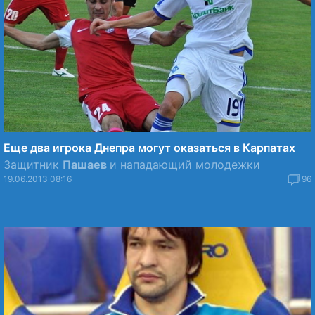
Еще два игрока Днепра могут оказаться в Карпатах
Защитник
Пашаев
и нападающий молодежки
19.06.2013 08:16
96