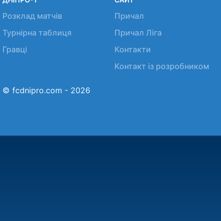
Розклад матчів
Причал
Турнірна таблиця
Причал Ліга
Гравці
Контакти
Контакт із розробником
© fcdnipro.com - 2026