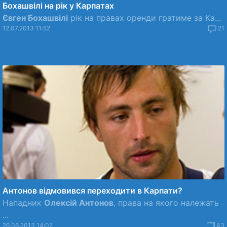
Бохашвілі на рік у Карпатах
Євген Бохашвілі
рік на правах оренди гратиме за Ка...
12.07.2013 11:52
21
Антонов відмовився переходити в Карпати?
Нападник
Олексій Антонов
, права на якого належать
...
26.06.2013 14:07
43