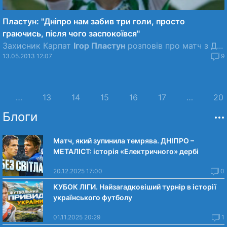
Пластун: "Дніпро нам забив три голи, просто
граючись, після чого заспокоївся"
Захисник Карпат
Ігор Пластун
розповів про матч з Д...
13.05.2013 12:07
9
…
13
14
15
16
17
…
20
Блоги
Матч, який зупинила темрява. ДНІПРО –
МЕТАЛІСТ: історія «Електричного» дербі
20.12.2025 17:00
0
КУБОК ЛІГИ. Найзагадковіший турнір в історії
українського футболу
01.11.2025 20:29
1