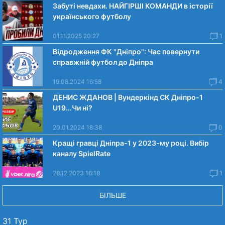
Забуті невдахи. НАЙГІРШІ КОМАНДИ в історії
українського футболу
01.11.2025 20:27
1
Відродження ФК "Дніпро": Час повернути
справжній футбол до Дніпра
19.08.2024 16:58
4
ДЕНИС ЖДАНОВ | Вундеркінд СК Дніпро-1
U19...Чи нi?
20.01.2024 18:38
0
Кращі гравці Дніпра-1 у 2023-му році. Вибiр
каналу SpielRate
28.12.2023 16:18
1
БІЛЬШЕ
31 Тур