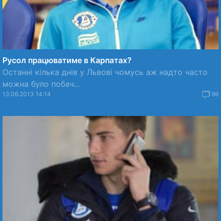
Русол працюватиме в Карпатах?
Останні кілька днів у Львові чомусь аж надто часто
можна було побач...
13.06.2013 14:14
96