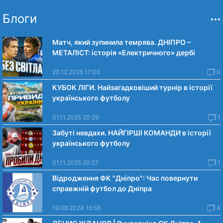
Блоги
Матч, який зупинила темрява. ДНІПРО –
МЕТАЛІСТ: історія «Електричного» дербі
20.12.2025 17:00
0
КУБОК ЛІГИ. Найзагадковіший турнір в історії
українського футболу
01.11.2025 20:29
1
Забуті невдахи. НАЙГІРШІ КОМАНДИ в історії
українського футболу
01.11.2025 20:27
1
Відродження ФК "Дніпро": Час повернути
справжній футбол до Дніпра
19.08.2024 16:58
4