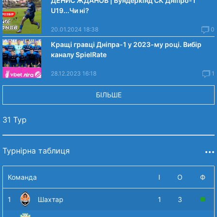
ДЕНИС ЖДАНОВ | Вундеркінд СК Дніпро-1
U19...Чи нi?
20.01.2024 18:38
0
Кращі гравці Дніпра-1 у 2023-му році. Вибiр
каналу SpielRate
28.12.2023 16:18
1
БІЛЬШЕ
31 Тур
Турнірна таблиця
Команда
І
О
Ф
1
Шахтар
1
3