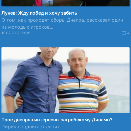
Лунев: Жду побед и хочу забить
О том, как проходят сборы Днепра, рассказал один
из молодых игроков...
19.02.2017 09:09
4
Трое днепрян интересны загребскому Динамо?
Пирич продвигает своих.