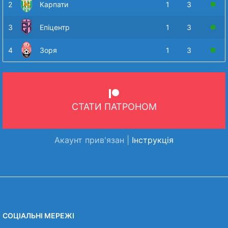
2
Карпати
1
3
3
Епіцентр
1
3
4
Зоря
1
3
СТАТИ ПАТРОНОМ
Акаунт прив'язан |
Інструкція
СОЦІАЛЬНІ МЕРЕЖІ