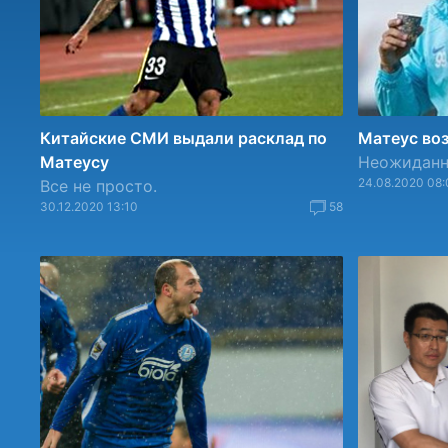
Китайские СМИ выдали расклад по
Матеус во
Матеусу
Неожиданн
24.08.2020 08:
Все не просто.
30.12.2020 13:10
58