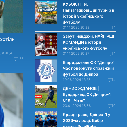
КУБОК ЛІГИ.
Найзагадковіший турнір в
історії українського
футболу
01.11.2025 20:29
1
Забуті невдахи. НАЙГІРШІ
 хотіли
КОМАНДИ в історії
українського футболу
равця.
01.11.2025 20:27
1
22
Відродження ФК "Дніпро":
Час повернути справжній
футбол до Дніпра
19.08.2024 16:58
4
ДЕНИС ЖДАНОВ |
Вундеркінд СК Дніпро-1
U19...Чи нi?
20.01.2024 18:38
0
Кращі гравці Дніпра-1 у
2023-му році. Вибiр
каналу SpielRate