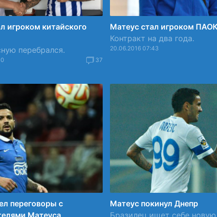
л игроком китайского
Матеус стал игроком ПАО
Контракт на два года.
20.06.2016 07:43
ную перебрался.
40
37
ел переговоры с
Матеус покинул Днепр
телями Матеуса
Бразилец ищет себе новую