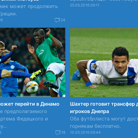
25.05.2016 06:11
ник может продолжить
Греции.
26
24
может перейти в Динамо
Шахтер готовит трансфер 
е предполагаемого
игроков Днепра
Артема Федецкого и
Оба футболиста могут дос
...
горнякам бесплатно.
5
18
10.05.2016 09:44