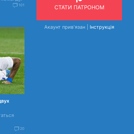
101
СТАТИ ПАТРОНОМ
Акаунт прив'язан |
Інструкція
двух
таться
20