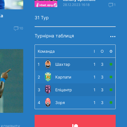
28.12.2023 16:18
1
Ка
31 Тур
10
Турнірна таблиця
Команда
І
О
Ф
1
Шахтар
1
3
2
Карпати
1
3
3
Епіцентр
1
3
4
Зоря
1
3
 команду.