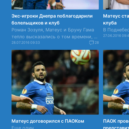
Экс-игроки Днепра поблагодарили
Матеус ста
болельщиков и клуб
клуба
Роман Зозуля, Матеус и Бруну Гама
В Поднебес
27.06.2016 09:
тепло высказались о том времени, ...
28.07.2016 09:33
28
Матеус договорился с ПАОКом
ПАОК пров
Еще один.
представи