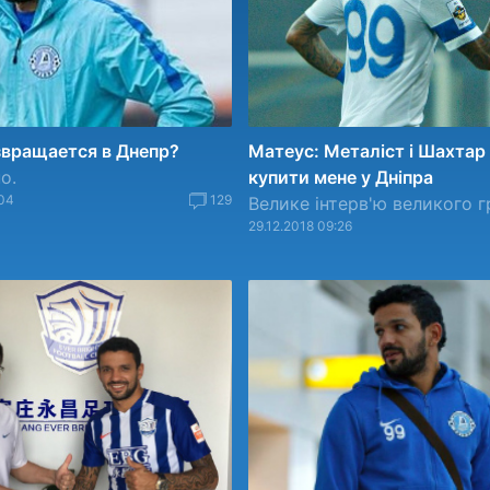
звращается в Днепр?
Матеус: Металіст і Шахтар
о.
купити мене у Дніпра
04
129
Велике інтерв'ю великого г
29.12.2018 09:26