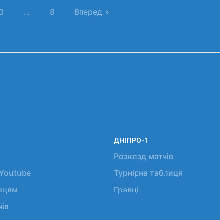
3
…
8
Вперед »
ДНІПРО-1
Розклад матчів
 Youtube
Турнірна таблиця
авцям
Гравці
чів