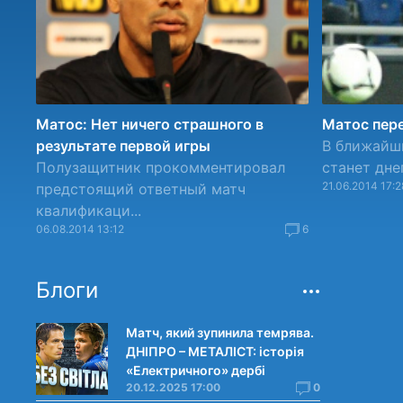
Матос: Нет ничего страшного в
Матос пере
результате первой игры
В ближайш
Полузащитник прокомментировал
станет дне
21.06.2014 17:2
предстоящий ответный матч
квалификаци...
06.08.2014 13:12
6
Блоги
Матч, який зупинила темрява.
ДНІПРО – МЕТАЛІСТ: історія
«Електричного» дербі
20.12.2025 17:00
0