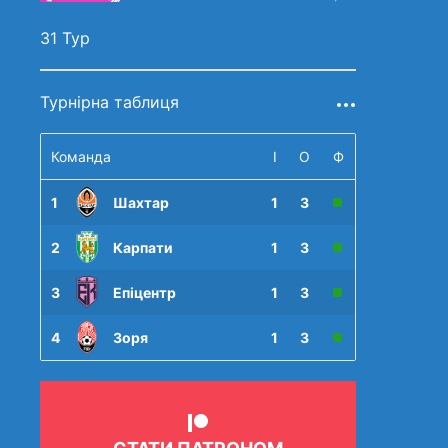
31 Тур
Турнірна таблиця
Команда
І
О
Ф
1
Шахтар
1
3
2
Карпати
1
3
3
Епіцентр
1
3
4
Зоря
1
3