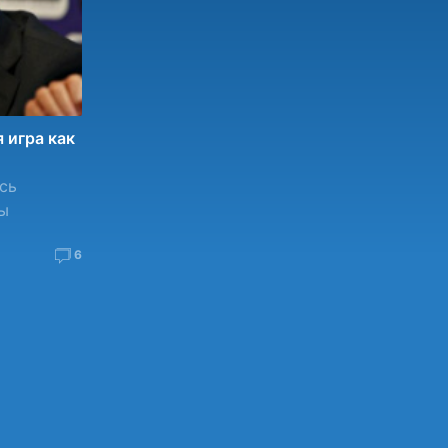
 игра как
сь
ы
6