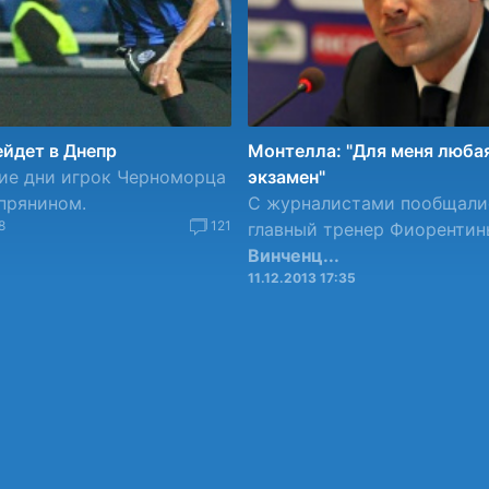
йдет в Днепр
Монтелла: "Для меня любая
ие дни игрок Черноморца
экзамен"
прянином.
С журналистами пообщали
8
121
главный тренер Фиорентин
Винченц...
11.12.2013 17:35