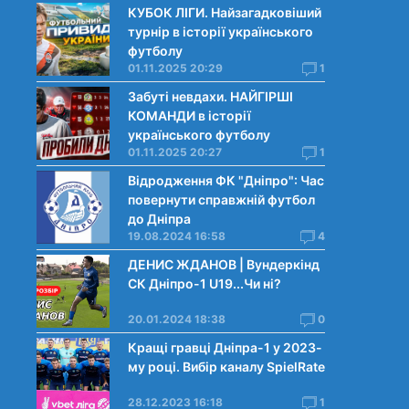
КУБОК ЛІГИ. Найзагадковіший
турнір в історії українського
футболу
01.11.2025 20:29
1
Забуті невдахи. НАЙГІРШІ
КОМАНДИ в історії
українського футболу
01.11.2025 20:27
1
Відродження ФК "Дніпро": Час
повернути справжній футбол
до Дніпра
19.08.2024 16:58
4
ДЕНИС ЖДАНОВ | Вундеркінд
СК Дніпро-1 U19...Чи нi?
20.01.2024 18:38
0
Кращі гравці Дніпра-1 у 2023-
му році. Вибiр каналу SpielRate
28.12.2023 16:18
1