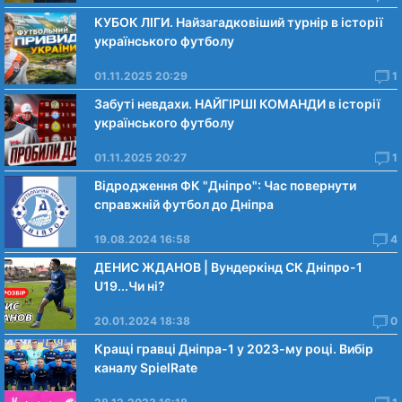
КУБОК ЛІГИ. Найзагадковіший турнір в історії
українського футболу
01.11.2025 20:29
1
Забуті невдахи. НАЙГІРШІ КОМАНДИ в історії
українського футболу
01.11.2025 20:27
1
Відродження ФК "Дніпро": Час повернути
справжній футбол до Дніпра
19.08.2024 16:58
4
ДЕНИС ЖДАНОВ | Вундеркінд СК Дніпро-1
U19...Чи нi?
20.01.2024 18:38
0
Кращі гравці Дніпра-1 у 2023-му році. Вибiр
каналу SpielRate