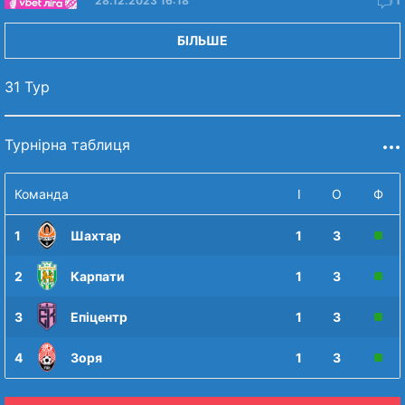
28.12.2023 16:18
1
БІЛЬШЕ
31 Тур
Турнірна таблиця
Команда
І
О
Ф
1
Шахтар
1
3
2
Карпати
1
3
3
Епіцентр
1
3
4
Зоря
1
3