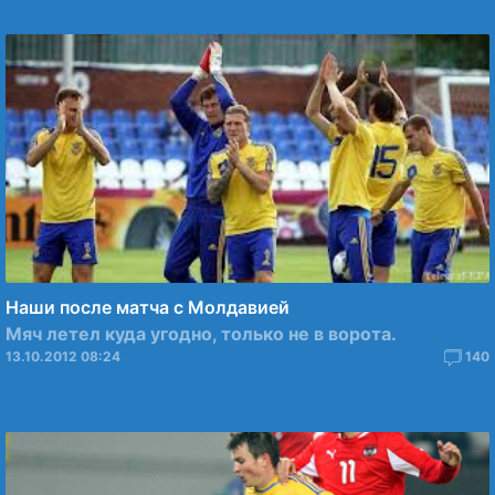
Наши после матча с Молдавией
Мяч летел куда угодно, только не в ворота.
13.10.2012 08:24
140