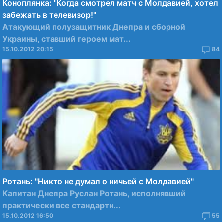
Коноплянка: "Когда смотрел матч с Молдавией, хотел
забежать в телевизор!"
Атакующий полузащитник Днепра и сборной
Украины, ставший героем мат...
15.10.2012 20:15
84
Ротань: "Никто не думал о ничьей с Молдавией"
Капитан Днепра Руслан Ротань, исполнявший
практически все стандартн...
15.10.2012 16:50
55