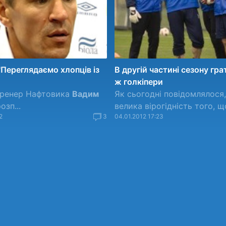
"Переглядаємо хлопців із
В другій частині сезону гра
ж голкіпери
тренер Нафтовика
Вадим
Як сьогодні повідомлялося
озп...
велика вірогідність того, що
2
3
04.01.2012 17:23