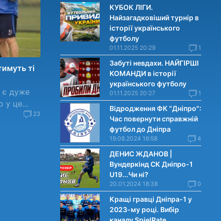
КУБОК ЛІГИ.
Найзагадковіший турнір в
історії українського
футболу
01.11.2025 20:29
1
Забуті невдахи. НАЙГІРШІ
тимуть ті
КОМАНДИ в історії
українського футболу
, є дуже
01.11.2025 20:27
1
 у це...
Відродження ФК "Дніпро":
23
Час повернути справжній
футбол до Дніпра
19.08.2024 16:58
4
ДЕНИС ЖДАНОВ |
Вундеркінд СК Дніпро-1
U19...Чи нi?
20.01.2024 18:38
0
Кращі гравці Дніпра-1 у
2023-му році. Вибiр
каналу SpielRate