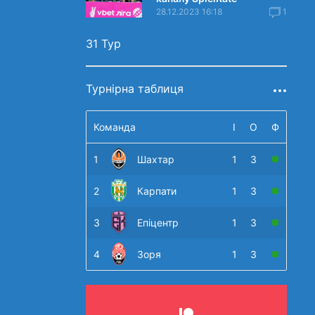
28.12.2023 16:18
1
31 Тур
Турнірна таблиця
Команда
І
О
Ф
1
Шахтар
1
3
2
Карпати
1
3
3
Епіцентр
1
3
4
Зоря
1
3