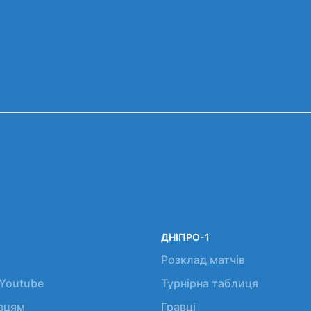
ДНІПРО-1
Розклад матчів
 Youtube
Турнірна таблиця
авцям
Гравці