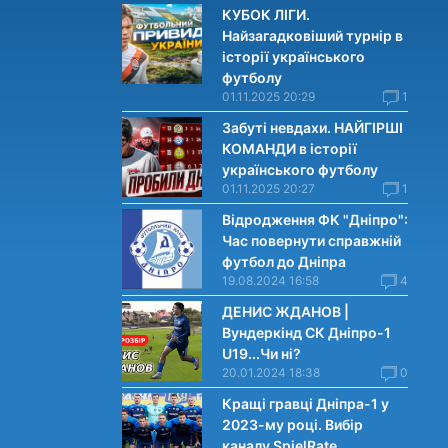
КУБОК ЛІГИ.
Найзагадковіший турнір в
історії українського
футболу
01.11.2025 20:29
1
Забуті невдахи. НАЙГІРШІ
КОМАНДИ в історії
українського футболу
01.11.2025 20:27
1
Відродження ФК "Дніпро":
Час повернути справжній
футбол до Дніпра
19.08.2024 16:58
4
ДЕНИС ЖДАНОВ |
Вундеркінд СК Дніпро-1
U19...Чи нi?
20.01.2024 18:38
0
Кращі гравці Дніпра-1 у
2023-му році. Вибiр
каналу SpielRate