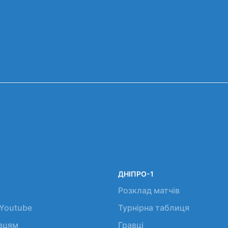
ДНІПРО-1
Розклад матчів
 Youtube
Турнірна таблиця
авцям
Гравці