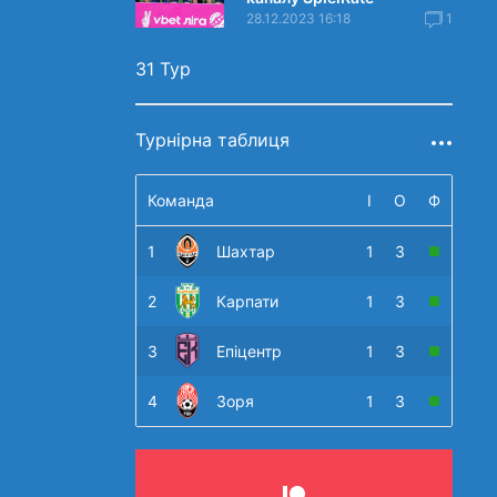
28.12.2023 16:18
1
31 Тур
Турнірна таблиця
Команда
І
О
Ф
1
Шахтар
1
3
2
Карпати
1
3
3
Епіцентр
1
3
4
Зоря
1
3