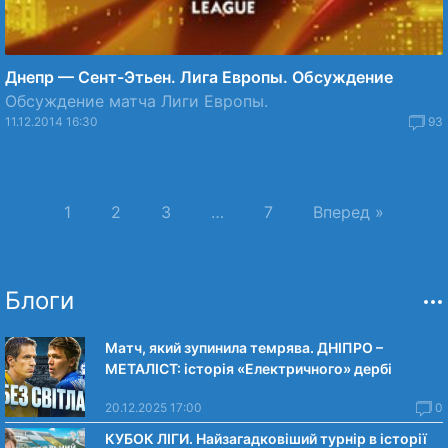
Днепр — Сент-Этьен. Лига Европы. Обсуждение
Обсуждение матча Лиги Европы.
11.12.2014 16:30
93
1
2
3
…
7
Вперед »
Блоги
Матч, який зупинила темрява. ДНІПРО –
МЕТАЛІСТ: історія «Електричного» дербі
20.12.2025 17:00
0
КУБОК ЛІГИ. Найзагадковіший турнір в історії