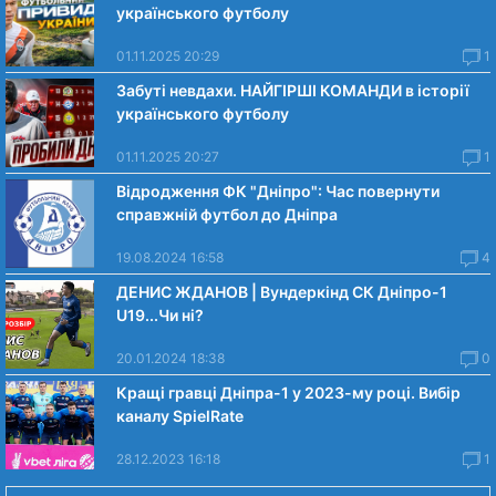
українського футболу
01.11.2025 20:29
1
Забуті невдахи. НАЙГІРШІ КОМАНДИ в історії
українського футболу
01.11.2025 20:27
1
Відродження ФК "Дніпро": Час повернути
справжній футбол до Дніпра
19.08.2024 16:58
4
ДЕНИС ЖДАНОВ | Вундеркінд СК Дніпро-1
U19...Чи нi?
20.01.2024 18:38
0
Кращі гравці Дніпра-1 у 2023-му році. Вибiр
каналу SpielRate
28.12.2023 16:18
1