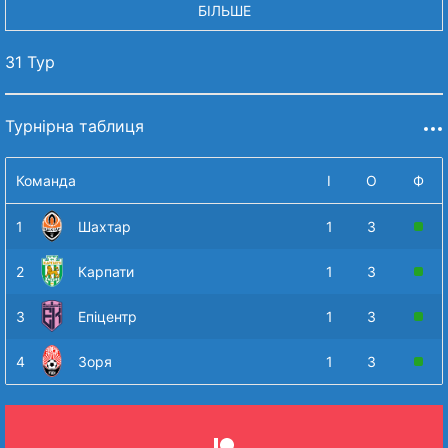
БІЛЬШЕ
31 Тур
Турнірна таблиця
Команда
І
О
Ф
1
Шахтар
1
3
2
Карпати
1
3
3
Епіцентр
1
3
4
Зоря
1
3