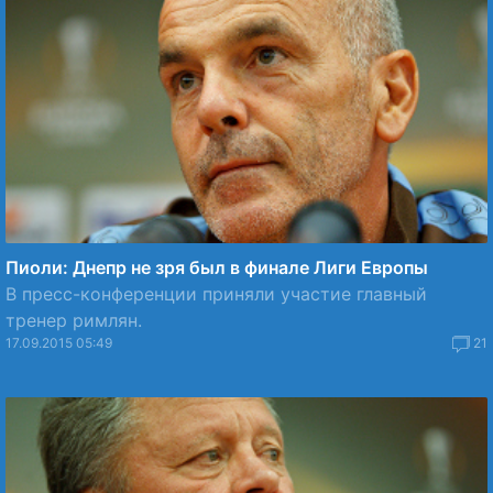
Пиоли: Днепр не зря был в финале Лиги Европы
В пресс-конференции приняли участие главный
тренер римлян.
17.09.2015 05:49
21