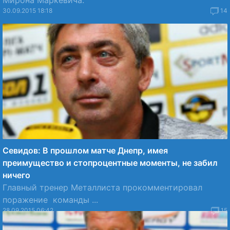
Мирона Маркевича.
30.09.2015 18:18
14
Севидов: В прошлом матче Днепр, имея
преимущество и стопроцентные моменты, не забил
ничего
Главный тренер Металлиста прокомментировал
поражение команды ...
28.09.2015 06:42
15