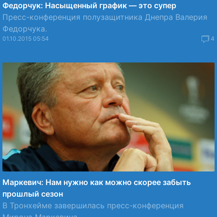
Федорчук: Насыщенный график — это супер
Пресс-конференция полузащитника Днепра Валерия
Федорчука.
01.10.2015 05:54
4
Маркевич: Нам нужно как можно скорее забыть
прошлый сезон
В Тронхейме завершилась пресс-конференция