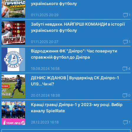
українського футболу
01.11.2025 20:29
1
Забуті невдахи. НАЙГІРШІ КОМАНДИ в історії
українського футболу
01.11.2025 20:27
1
Відродження ФК "Дніпро": Час повернути
справжній футбол до Дніпра
19.08.2024 16:58
4
ДЕНИС ЖДАНОВ | Вундеркінд СК Дніпро-1
U19...Чи нi?
20.01.2024 18:38
0
Кращі гравці Дніпра-1 у 2023-му році. Вибiр
каналу SpielRate
28.12.2023 16:18
1