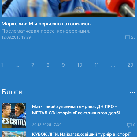
Маркевич: Мы серьезно готовились
Послематчевая пресс-конференция.
12.09.2015 19:29
25
1
…
7
8
9
10
11
…
29
Блоги
Матч, який зупинила темрява. ДНІПРО –
МЕТАЛІСТ: історія «Електричного» дербі
20.12.2025 17:00
0
КУБОК ЛІГИ. Найзагадковіший турнір в історії