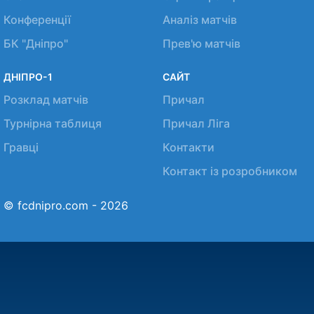
Конференції
Аналіз матчів
БК "Дніпро"
Прев'ю матчів
ДНІПРО-1
САЙТ
Розклад матчів
Причал
Турнірна таблиця
Причал Ліга
Гравці
Контакти
Контакт із розробником
© fcdnipro.com - 2026