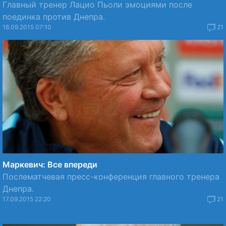
Главный тренер Лацио Пьоли эмоциями после
поединка против Днепра.
18.09.2015 07:10
21
Маркевич: Все впереди
Послематчевая пресс-конференция главного тренера
Днепра.
17.09.2015 22:20
21