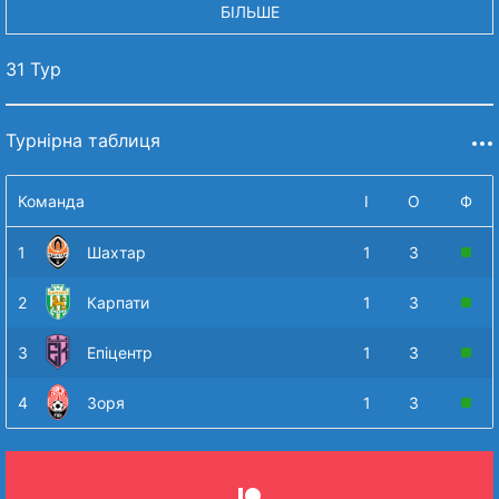
БІЛЬШЕ
31 Тур
Турнірна таблиця
Команда
І
О
Ф
1
Шахтар
1
3
2
Карпати
1
3
3
Епіцентр
1
3
4
Зоря
1
3