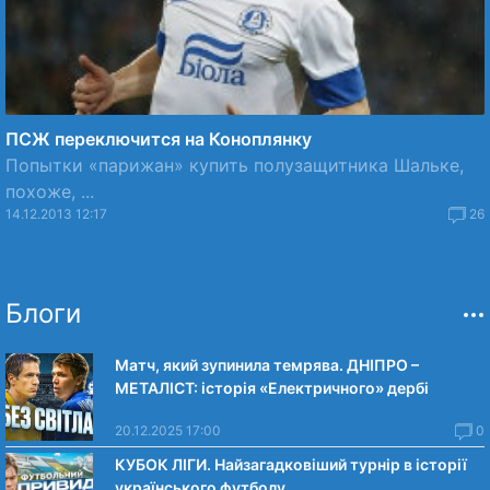
ПСЖ переключится на Коноплянку
Попытки «парижан» купить полузащитника Шальке,
похоже, ...
14.12.2013 12:17
26
Блоги
Матч, який зупинила темрява. ДНІПРО –
МЕТАЛІСТ: історія «Електричного» дербі
20.12.2025 17:00
0
КУБОК ЛІГИ. Найзагадковіший турнір в історії
українського футболу