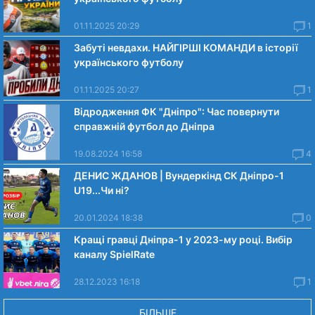
01.11.2025 20:29
1
Забуті невдахи. НАЙГІРШІ КОМАНДИ в історії
українського футболу
01.11.2025 20:27
1
Відродження ФК "Дніпро": Час повернути
справжній футбол до Дніпра
19.08.2024 16:58
4
ДЕНИС ЖДАНОВ | Вундеркінд СК Дніпро-1
U19...Чи нi?
20.01.2024 18:38
0
Кращі гравці Дніпра-1 у 2023-му році. Вибiр
каналу SpielRate
28.12.2023 16:18
1
БІЛЬШЕ