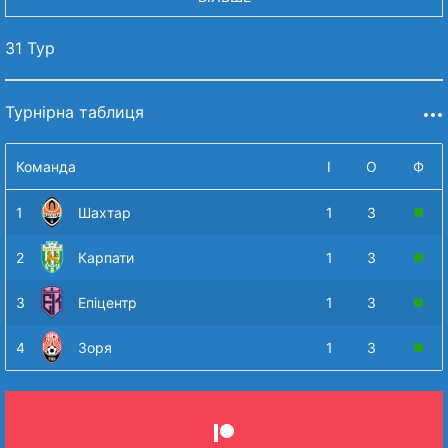
31 Тур
Турнірна таблиця
Команда
І
О
Ф
1
Шахтар
1
3
2
Карпати
1
3
3
Епіцентр
1
3
4
Зоря
1
3