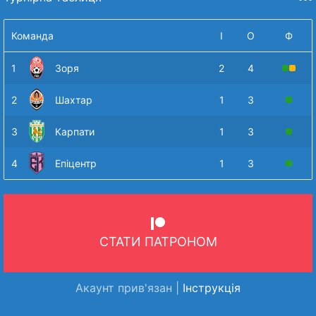
Команда
І
О
Ф
1
Зоря
2
4
2
Шахтар
1
3
3
Карпати
1
3
4
Епіцентр
1
3
СТАТИ ПАТРОНОМ
Акаунт прив'язан |
Інструкція