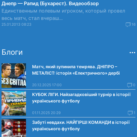
Днепр — Рапид (Бухарест). Видеообзор
Единственным полевым игроком, который провел
весь матч, стал вчераш...
25.01.2013 08:23
16
Блоги
Матч, який зупинила темрява. ДНІПРО –
МЕТАЛІСТ: історія «Електричного» дербі
20.12.2025 17:00
0
КУБОК ЛІГИ. Найзагадковіший турнір в історії
українського футболу
01.11.2025 20:29
1
Забуті невдахи. НАЙГІРШІ КОМАНДИ в історії
українського футболу