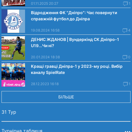
01.11.2025 20:27
1
Відродження ФК "Дніпро": Час повернути
справжній футбол до Дніпра
19.08.2024 16:58
4
ДЕНИС ЖДАНОВ | Вундеркінд СК Дніпро-1
U19...Чи нi?
20.01.2024 18:38
0
Кращі гравці Дніпра-1 у 2023-му році. Вибiр
каналу SpielRate
28.12.2023 16:18
1
БІЛЬШЕ
31 Тур
Турнірна таблиця