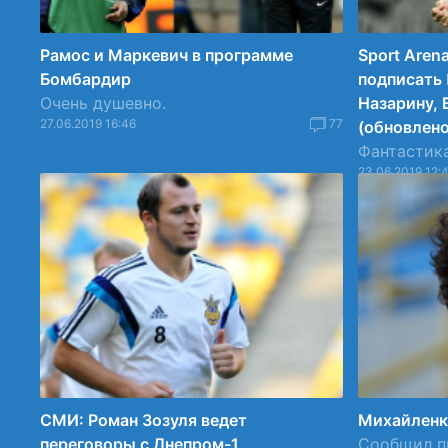
Рамос и Маркевич в программе
Sport Aren
Бомбардир
подписать 
Очень душевно.
Назарину, 
27.06.2019 16:46
77
(обновлено
Фантастика
23.06.2019 12:
СМИ: Роман Зозуля ведет
Михайленко
переговоры с Днепром-1
Сообщил п