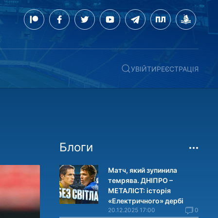
УВІЙТИ
РЕЄСТРАЦІЯ
Блоги
Матч, який зупинила
темрява. ДНІПРО –
МЕТАЛІСТ: історія
«Електричного» дербі
20.12.2025 17:00
0