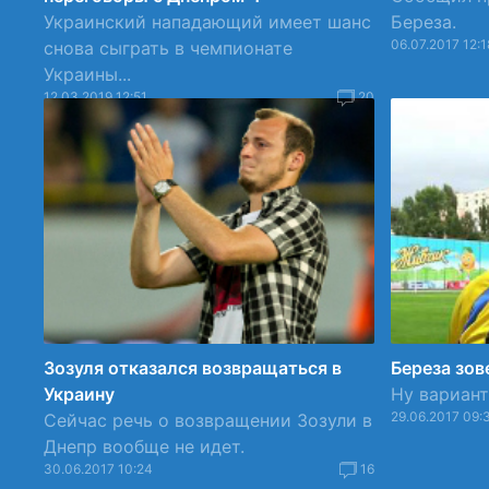
Украинский нападающий имеет шанс
Береза.
06.07.2017 12:1
снова сыграть в чемпионате
Украины...
12.03.2019 12:51
20
Зозуля отказался возвращаться в
Береза зов
Украину
Ну вариант,
29.06.2017 09:
Сейчас речь о возвращении Зозули в
Днепр вообще не идет.
30.06.2017 10:24
16