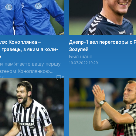
ля: Коноплянка –
Днепр-1 вел переговоры с
гравець, з яким я коли-
Зозулей
в
Был шанс.
19.07.2022 19:29
ви пам’ятаєте вашу першу
Євгеном Коноплянкою...
02
0