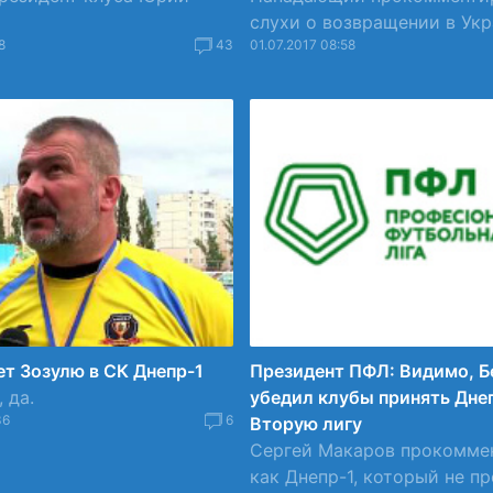
слухи о возвращении в Укр
8
43
01.07.2017 08:58
ет Зозулю в СК Днепр-1
Президент ПФЛ: Видимо, Б
 да.
убедил клубы принять Днеп
36
6
Вторую лигу
Сергей Макаров прокомме
как Днепр-1, который не про