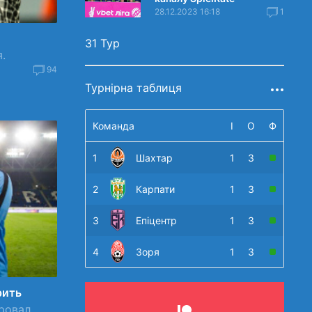
28.12.2023 16:18
1
31 Тур
.
94
Турнірна таблиця
Команда
І
О
Ф
1
Шахтар
1
3
2
Карпати
1
3
3
Епіцентр
1
3
4
Зоря
1
3
рить
ровал