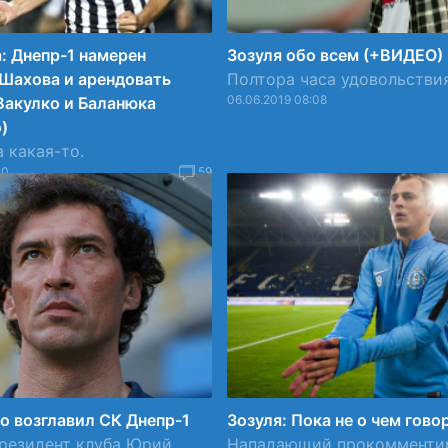
a: Днепр-1 намерен
Зозуля обо всем (+ВИДЕО)
Шахова и арендовать
Полтора часа удовольствия
06.06.2019 08:08
Вакулко и Баланюка
)
 какая-то.
40
59
 возглавил СК Днепр-1
Зозуля: Пока не о чем гово
резидент клуба Юрий
Нападающий прокомменти