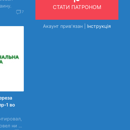
аину.
СТАТИ ПАТРОНОМ
7
Акаунт прив'язан |
Інструкція
ереза
р-1 во
нтировал,
вел ни ...