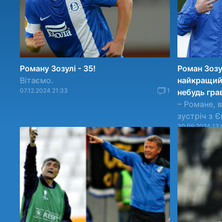
Роману Зозулі - 35!
Роман Зозу
Вітаємо.
найкращий 
07.12.2024 21:33
1
небудь гра
– Романе, 
зустріч з 
30.09.2024 13: