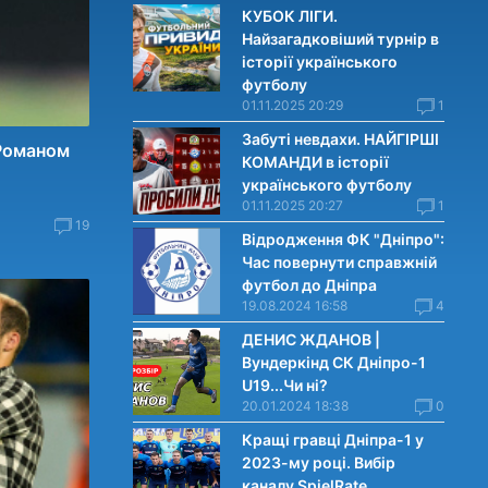
КУБОК ЛІГИ.
Найзагадковіший турнір в
історії українського
футболу
01.11.2025 20:29
1
Забуті невдахи. НАЙГІРШІ
 Романом
КОМАНДИ в історії
українського футболу
01.11.2025 20:27
1
19
Відродження ФК "Дніпро":
Час повернути справжній
футбол до Дніпра
19.08.2024 16:58
4
ДЕНИС ЖДАНОВ |
Вундеркінд СК Дніпро-1
U19...Чи нi?
20.01.2024 18:38
0
Кращі гравці Дніпра-1 у
2023-му році. Вибiр
каналу SpielRate