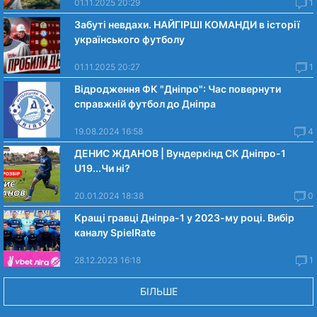
01.11.2025 20:29
1
Забуті невдахи. НАЙГІРШІ КОМАНДИ в історії
українського футболу
01.11.2025 20:27
1
Відродження ФК "Дніпро": Час повернути
справжній футбол до Дніпра
19.08.2024 16:58
4
ДЕНИС ЖДАНОВ | Вундеркінд СК Дніпро-1
U19...Чи нi?
20.01.2024 18:38
0
Кращі гравці Дніпра-1 у 2023-му році. Вибiр
каналу SpielRate
28.12.2023 16:18
1
БІЛЬШЕ