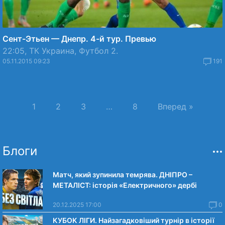
Сент-Этьен — Днепр. 4-й тур. Превью
22:05, ТК Украина, Футбол 2.
05.11.2015 09:23
191
1
2
3
…
8
Вперед »
Блоги
Матч, який зупинила темрява. ДНІПРО –
МЕТАЛІСТ: історія «Електричного» дербі
20.12.2025 17:00
0
КУБОК ЛІГИ. Найзагадковіший турнір в історії