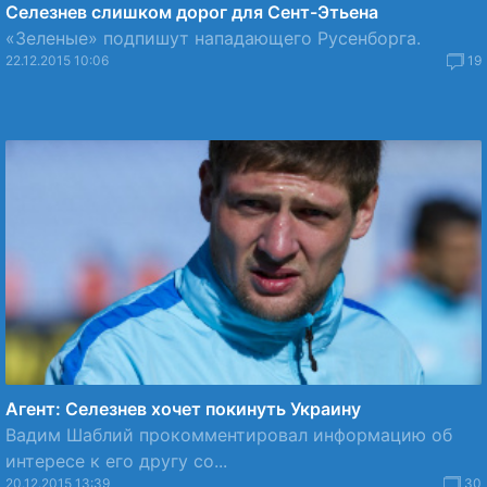
Селезнев слишком дорог для Сент-Этьена
«Зеленые» подпишут нападающего Русенборга.
22.12.2015 10:06
19
Агент: Селезнев хочет покинуть Украину
Вадим Шаблий прокомментировал информацию об
интересе к его другу со...
20.12.2015 13:39
30