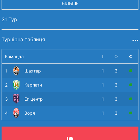
БІЛЬШЕ
31 Тур
Турнірна таблиця
Команда
І
О
Ф
1
Шахтар
1
3
2
Карпати
1
3
3
Епіцентр
1
3
4
Зоря
1
3