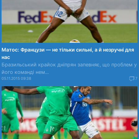
Матос: Французи — не тільки сильні, а й незручні для
нас
Бразильський крайок дніпрян запевняє, що проблем у
його команді нем...
05.11.2015 09:38
7