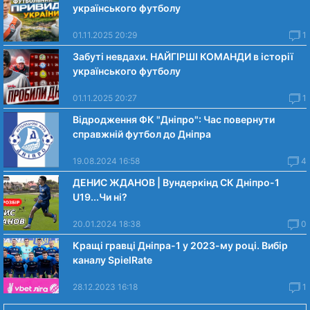
українського футболу
01.11.2025 20:29
1
Забуті невдахи. НАЙГІРШІ КОМАНДИ в історії
українського футболу
01.11.2025 20:27
1
Відродження ФК "Дніпро": Час повернути
справжній футбол до Дніпра
19.08.2024 16:58
4
ДЕНИС ЖДАНОВ | Вундеркінд СК Дніпро-1
U19...Чи нi?
20.01.2024 18:38
0
Кращі гравці Дніпра-1 у 2023-му році. Вибiр
каналу SpielRate
28.12.2023 16:18
1