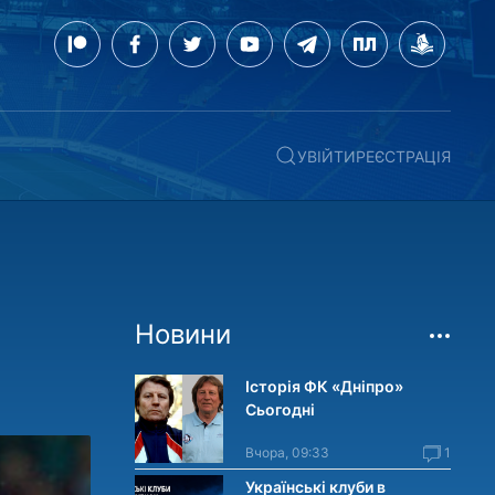
УВІЙТИ
РЕЄСТРАЦІЯ
Новини
Історія ФК «Дніпро»
Сьогодні
Вчора, 09:33
1
Українські клуби в