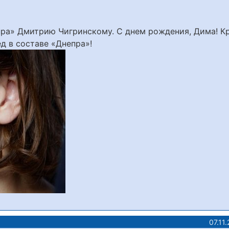
пра» Дмитрию Чигринскому. С днем рождения, Дима! К
д в составе «Днепра»!
07.11