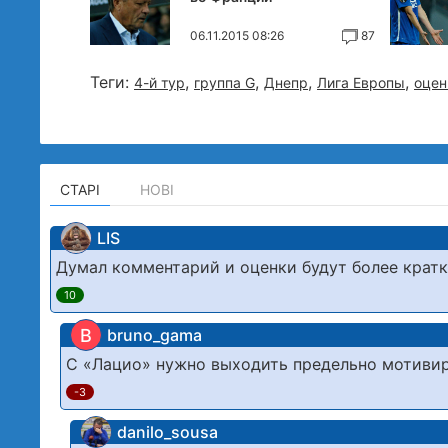
06.11.2015 08:26
87
Теги:
,
,
,
,
4-й тур
группа G
Днепр
Лига Европы
оцен
СТАРІ
НОВІ
LIS
Думал комментарий и оценки будут более крат
10
B
bruno_gama
С «Лацио» нужно выходить предельно мотиви
-3
danilo_sousa