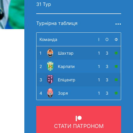
31 Тур
Турнірна таблиця
Команда
І
О
Ф
1
Шахтар
1
3
2
Карпати
1
3
3
Епіцентр
1
3
4
Зоря
1
3
СТАТИ ПАТРОНОМ