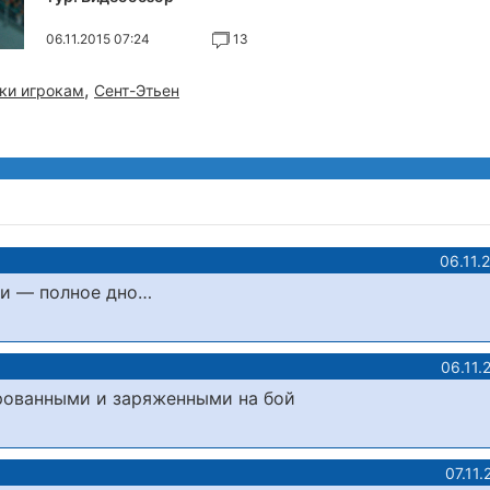
06.11.2015 07:24
13
,
ки игрокам
Сент-Этьен
06.11.
ки — полное дно…
06.11.
рованными и заряженными на бой
07.11.