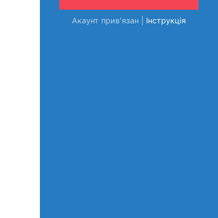
Акаунт прив'язан |
Інструкція
.