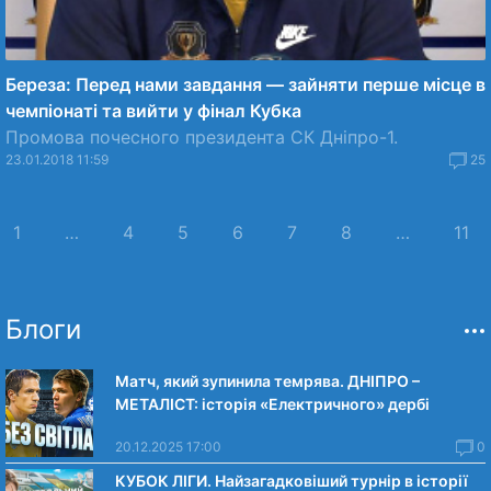
Береза: Перед нами завдання — зайняти перше місце в
чемпіонаті та вийти у фінал Кубка
Промова почесного президента СК Дніпро-1.
23.01.2018 11:59
25
1
…
4
5
6
7
8
…
11
Блоги
Матч, який зупинила темрява. ДНІПРО –
МЕТАЛІСТ: історія «Електричного» дербі
20.12.2025 17:00
0
КУБОК ЛІГИ. Найзагадковіший турнір в історії