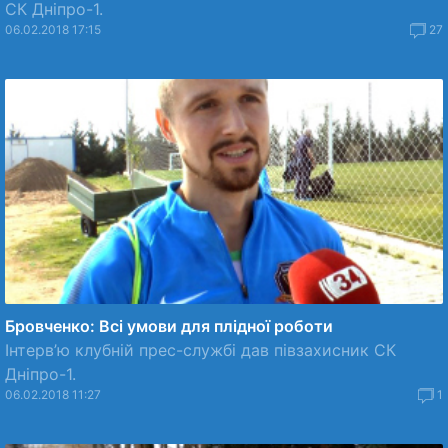
СК Дніпро-1.
06.02.2018 17:15
27
Бровченко: Всі умови для плідної роботи
Інтерв’ю клубній прес-службі дав півзахисник СК
Дніпро-1.
06.02.2018 11:27
1