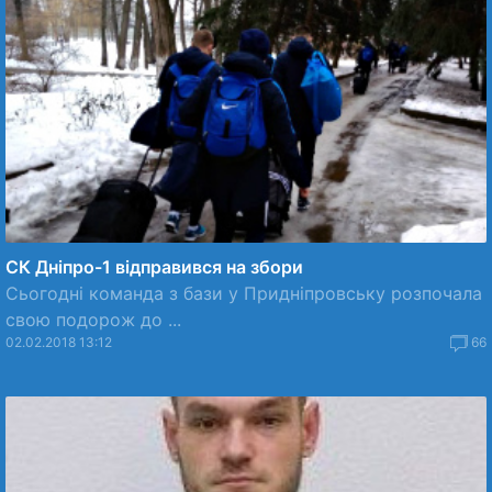
СК Дніпро-1 відправився на збори
Сьогодні команда з бази у Придніпровську розпочала
свою подорож до ...
02.02.2018 13:12
66