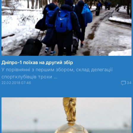
Дніпро-1 поїхав на другий збір
У порівнянні з першим збором, склад делегації
спортклубівців трохи ...
22.02.2018 07:46
34