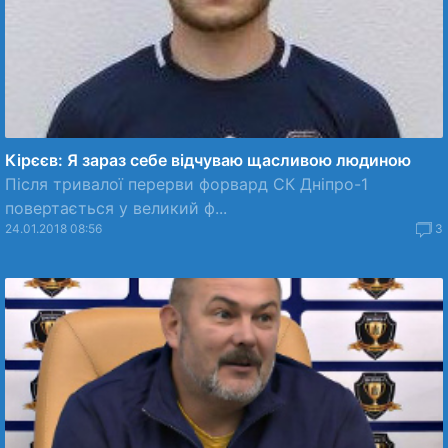
Кірєєв: Я зараз себе відчуваю щасливою людиною
Після тривалої перерви форвард СК Дніпро-1
повертається у великий ф...
24.01.2018 08:56
3