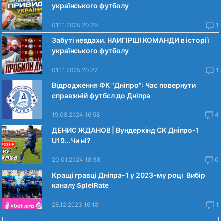
українського футболу
01.11.2025 20:29
1
Забуті невдахи. НАЙГІРШІ КОМАНДИ в історії
українського футболу
01.11.2025 20:27
1
Відродження ФК "Дніпро": Час повернути
справжній футбол до Дніпра
19.08.2024 16:58
4
ДЕНИС ЖДАНОВ | Вундеркінд СК Дніпро-1
U19...Чи нi?
20.01.2024 18:38
0
Кращі гравці Дніпра-1 у 2023-му році. Вибiр
каналу SpielRate
28.12.2023 16:18
1