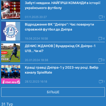
Забуті невдахи. НАЙГІРШІ КОМАНДИ в історії
українського футболу
01.11.2025 20:27
1
Відродження ФК "Дніпро": Час повернути
справжній футбол до Дніпра
19.08.2024 16:58
4
ДЕНИС ЖДАНОВ | Вундеркінд СК Дніпро-1
U19...Чи нi?
20.01.2024 18:38
0
Кращі гравці Дніпра-1 у 2023-му році. Вибiр
каналу SpielRate
28.12.2023 16:18
1
БІЛЬШЕ
31 Тур