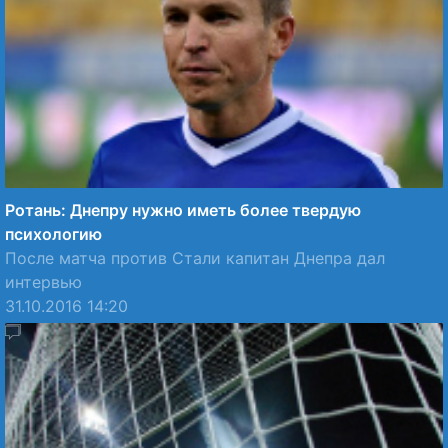
Ротань: Днепру нужно иметь более твердую
психологию
После матча против Стали капитан Днепра дал
интервью
31.10.2016 14:20
28