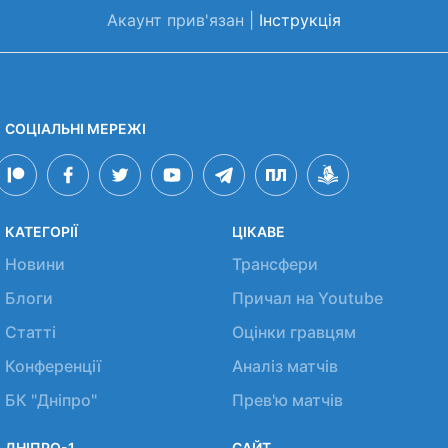
Акаунт прив'язан |
Інструкція
СОЦІАЛЬНІ МЕРЕЖІ
КАТЕГОРІЇ
ЦІКАВЕ
Новини
Трансфери
Блоги
Причал на Youtube
Статті
Оцінки гравцям
Конференції
Аналіз матчів
БК "Дніпро"
Прев'ю матчів
ДНІПРО-1
САЙТ