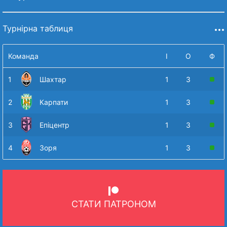
Турнірна таблиця
Команда
І
О
Ф
1
Шахтар
1
3
2
Карпати
1
3
3
Епіцентр
1
3
4
Зоря
1
3
СТАТИ ПАТРОНОМ