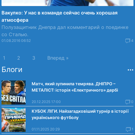
Вакулко: У нас в команде сейчас очень хорошая
атмосфера
Полузащитник Днепра дал комментарий о поединке
со Сталью.
01.08.2016 06:52
4
1
2
3
Вперед »
Блоги
Матч, який зупинила темрява. ДНІПРО –
МЕТАЛІСТ: історія «Електричного» дербі
20.12.2025 17:00
0
КУБОК ЛІГИ. Найзагадковіший турнір в історії
українського футболу
01.11.2025 20:29
1