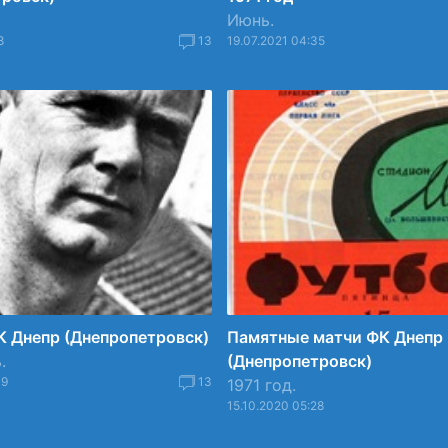
Июнь.
8
13
19.07.2021 04:35
К Днепр (Днепропетровск)
Памятные матчи ФК Днепр
.
(Днепропетровск)
39
13
1971 год.
15.10.2020 05:28