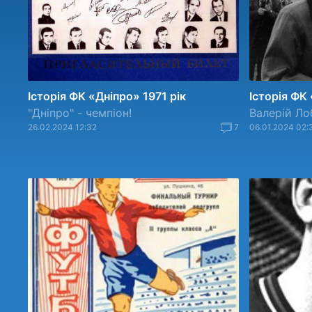
Історія ФК «Дніпро» 1971 рік
Історія ФК
"Дніпро" - чемпіон!
Валерій Ло
26.02.2024 12:32
7
06.01.2024 02: