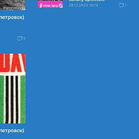
28.12.2023 16:18
1
петровск)
5
петровск)