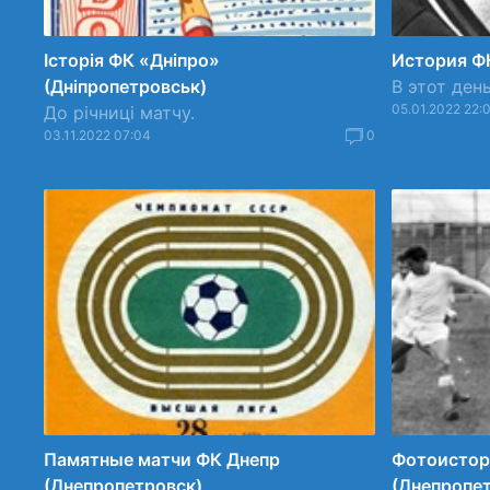
Історія ФК «Дніпро»
История Ф
(Дніпропетровськ)
В этот день
05.01.2022 22:
До річниці матчу.
03.11.2022 07:04
0
Памятные матчи ФК Днепр
Фотоистор
(Днепропетровск)
(Днепропе