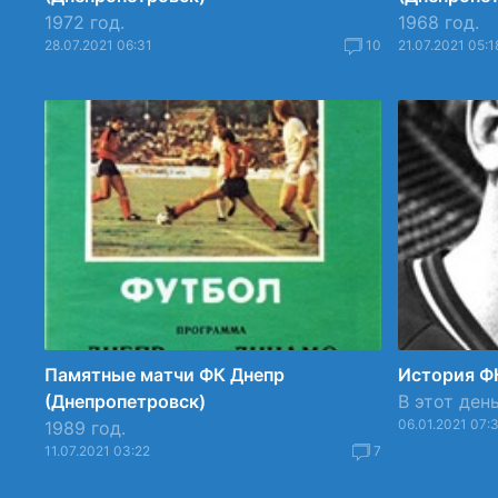
1972 год.
1968 год.
28.07.2021 06:31
10
21.07.2021 05:1
Памятные матчи ФК Днепр
История Ф
(Днепропетровск)
В этот день
06.01.2021 07:
1989 год.
11.07.2021 03:22
7