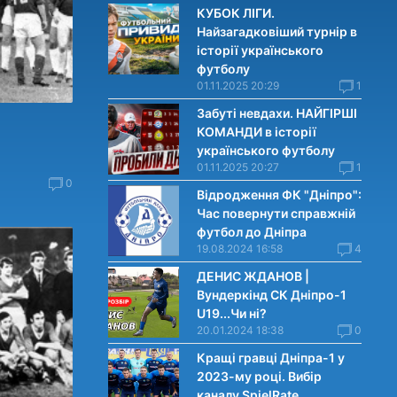
КУБОК ЛІГИ.
Найзагадковіший турнір в
історії українського
футболу
01.11.2025 20:29
1
Забуті невдахи. НАЙГІРШІ
КОМАНДИ в історії
українського футболу
01.11.2025 20:27
1
0
Відродження ФК "Дніпро":
Час повернути справжній
футбол до Дніпра
19.08.2024 16:58
4
ДЕНИС ЖДАНОВ |
Вундеркінд СК Дніпро-1
U19...Чи нi?
20.01.2024 18:38
0
Кращі гравці Дніпра-1 у
2023-му році. Вибiр
каналу SpielRate