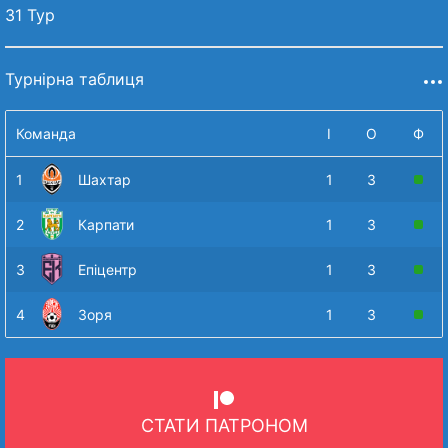
31 Тур
Турнірна таблиця
Команда
І
О
Ф
1
Шахтар
1
3
2
Карпати
1
3
3
Епіцентр
1
3
4
Зоря
1
3
СТАТИ ПАТРОНОМ