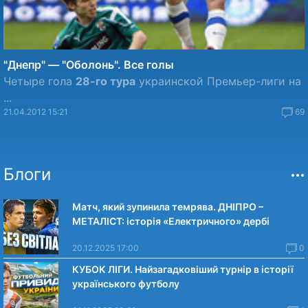
"Днепр" — "Оболонь". Все голы
Четыре гола
28-го тура
украинской Премьер-лиги на
...
21.04.2012 15:21
69
Блоги
Матч, який зупинила темрява. ДНІПРО –
МЕТАЛІСТ: історія «Електричного» дербі
20.12.2025 17:00
0
КУБОК ЛІГИ. Найзагадковіший турнір в історії
українського футболу