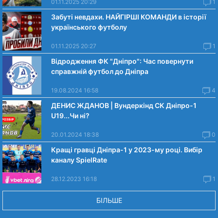
01.11.2025 20:29
1
Забуті невдахи. НАЙГІРШІ КОМАНДИ в історії
українського футболу
01.11.2025 20:27
1
Відродження ФК "Дніпро": Час повернути
справжній футбол до Дніпра
19.08.2024 16:58
4
ДЕНИС ЖДАНОВ | Вундеркінд СК Дніпро-1
U19...Чи нi?
20.01.2024 18:38
0
Кращі гравці Дніпра-1 у 2023-му році. Вибiр
каналу SpielRate
28.12.2023 16:18
1
БІЛЬШЕ