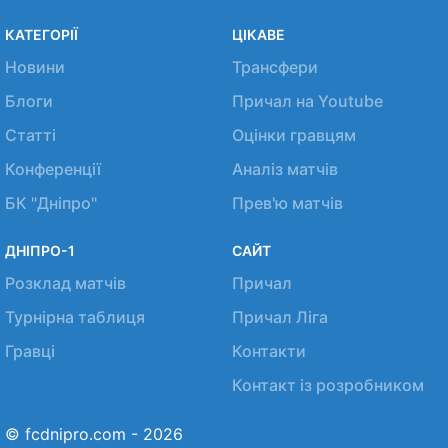
КАТЕГОРІЇ
ЦІКАВЕ
Новини
Трансфери
Блоги
Причал на Youtube
Статті
Оцінки гравцям
Конференції
Аналіз матчів
БК "Дніпро"
Прев'ю матчів
ДНІПРО-1
САЙТ
Розклад матчів
Причал
Турнірна таблиця
Причал Ліга
Гравці
Контакти
Контакт із розробником
© fcdnipro.com - 2026