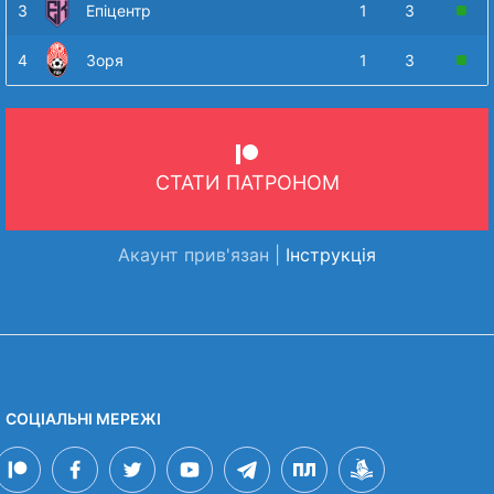
3
Епіцентр
1
3
4
Зоря
1
3
СТАТИ ПАТРОНОМ
Акаунт прив'язан |
Інструкція
СОЦІАЛЬНІ МЕРЕЖІ