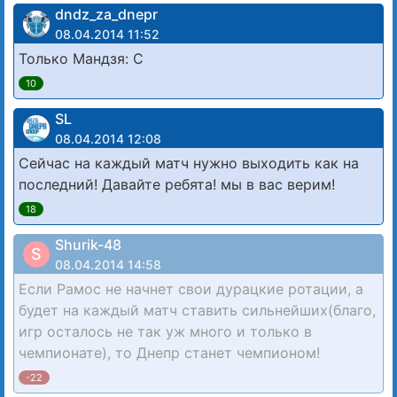
dndz_za_dnepr
08.04.2014 11:52
Только Мандзя: С
10
SL
08.04.2014 12:08
Сейчас на каждый матч нужно выходить как на
последний! Давайте ребята! мы в вас верим!
18
Shurik-48
S
08.04.2014 14:58
Если Рамос не начнет свои дурацкие ротации, а
будет на каждый матч ставить сильнейших(благо,
игр осталось не так уж много и только в
чемпионате), то Днепр станет чемпионом!
-22