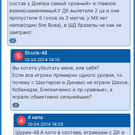
состав у Днепра самый «ровный» и главное
взаимозаменяемый.У ДК вылетели 2 цз и они
пропустили 6 голов за 3 матча, у МХ нет
напов(один бля Вова), в ШД бразилы не как не
заиграют.
0
Shurik-48
S
10.04.2014 14:10
Вы хотите уболтать меня, или себя?
Если все игроки примерно одного уровня, то
почему с Шахтером и Динамо не играли Шахов,
Кобахидзе, Близниченко и пр.«равные», а
играли объективно сильнейшие?
0
4 напа
4
10.04.2014 18:28
Шурик-48.А кого в составе, игравшем с ДК и