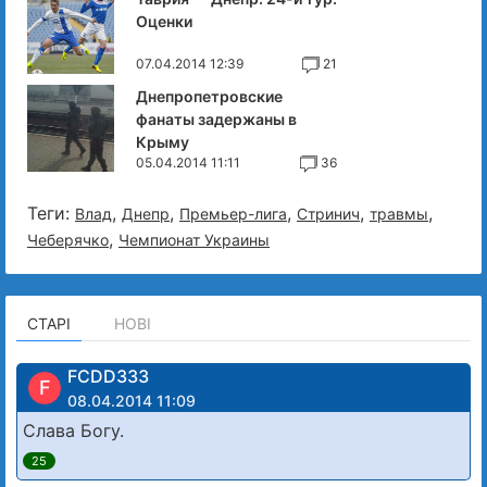
Оценки
07.04.2014 12:39
21
Днепропетровские
фанаты задержаны в
Крыму
05.04.2014 11:11
36
Теги:
,
,
,
,
,
Влад
Днепр
Премьер-лига
Стринич
травмы
,
Чеберячко
Чемпионат Украины
СТАРІ
НОВІ
FCDD333
F
08.04.2014 11:09
Слава Богу.
25