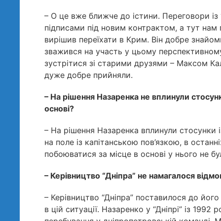
– О це вже ближче до істини. Переговори із 
підписами під новим контрактом, а тут нам п
вирішив переїхати в Крим. Він добре знайом
зважився на участь у цьому перспективному 
зустрітися зі старими друзями – Максом Калі
дуже добре прийняли.
– На рішення Назаренка не вплинули стосун
основі?
– На рішення Назаренка вплинули стосунки і
на поле із капітанською пов’язкою, в останні
побоюватися за місце в основі у нього не бу
– Керівництво “Дніпра” не намагалося відмо
– Керівництво “Дніпра” поставилося до його
в цій ситуації. Назаренко у “Дніпрі” із 1992