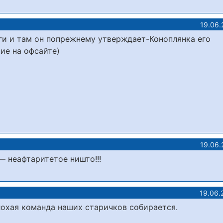
19.06.
ги и там он попрежнему утверждает-Коноплянка его
ие на офсайте)
19.06.
— неафтаритетое ништо!!!
19.06.
лохая команда наших старичков собирается.