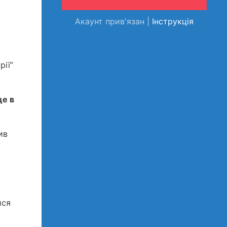
Акаунт прив'язан |
Інструкція
рії”
це в
ив
ися