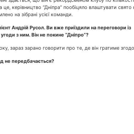
ені здається, що він є рекордсменом клубу по кількост
а це, керівництво “Дніпра” пообіцяло влаштувати свято 
лено на зібрані усієї команди.
лієнт Андрій Русол. Ви вже приїздили на переговори із
годи з ним. Він не покине “Дніпро”?
оку, зараз зарано говорити про те, де він гратиме згод
анд не передбачається?