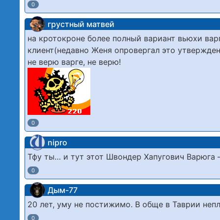
0
грустный матвей
на кротокроне более полный вариант вьюхи вар
клиент(недавно Женя опровергал это утвержден
не верю варге, не верю!
0
nipro
Тфу ты… и тут этот Швондер Хапугович Варюга 
0
Дым-77
20 лет, уму не постижимо. В обще в Таврии неп
0