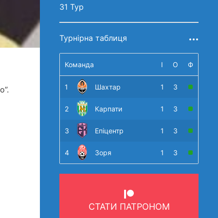
31 Тур
Турнірна таблиця
Команда
І
О
Ф
1
Шахтар
1
3
о”.
2
Карпати
1
3
3
Епіцентр
1
3
4
Зоря
1
3
СТАТИ ПАТРОНОМ