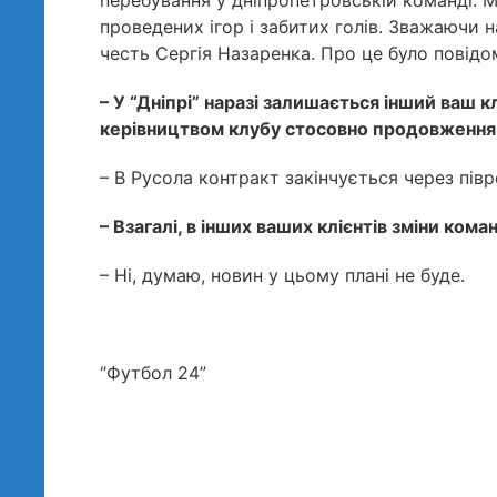
перебування у дніпропетровській команді. М
проведених ігор і забитих голів. Зважаючи н
честь Сергія Назаренка. Про це було повідом
– У “Дніпрі” наразі залишається інший ваш к
керівництвом клубу стосовно продовження у
– В Русола контракт закінчується через півр
– Взагалі, в інших ваших клієнтів зміни ком
– Ні, думаю, новин у цьому плані не буде.
“Футбол 24”