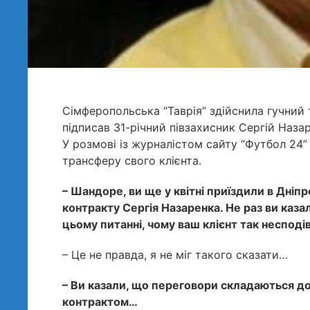
Сімферопольська “Таврія” здійснила гучний
підписав 31-річний півзахисник Сергій Назар
У розмові із журналістом сайту “Футбол 24”
трансферу свого клієнта.
– Шандоре, ви ще у квітні приїздили в Дні
контракту Сергія Назаренка. Не раз ви каза
цьому питанні, чому ваш клієнт так несподі
– Це не правда, я не міг такого сказати…
– Ви казали, що переговори складаються д
контрактом…