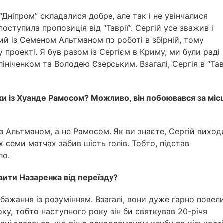
“Дніпром” складалися добре, але так і не увінчалися
оступила пропозиція від “Таврії”. Сергій усе зважив і
ий із Семеном Альтманом по роботі в збірній, тому
проекті. Я був разом із Сергієм в Криму, ми були раді
ніченком та Володею Єзерським. Взагалі, Сергія в “Тав
ки із Хуанде Рамосом? Можливо, він побоювався за міс
з Альтманом, а не Рамосом. Як ви знаєте, Сергій виход
х семи матчах забив шість голів. Тобто, підстав
ло.
вити Назаренка від переїзду?
 бажання із розумінням. Взагалі, вони дуже гарно повел
 року, тобто наступного року він би святкував 20-річя