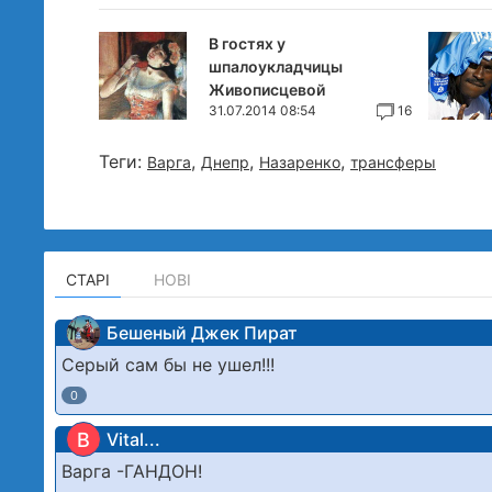
В гостях у
шпалоукладчицы
Живописцевой
31.07.2014 08:54
16
Теги:
,
,
,
Варга
Днепр
Назаренко
трансферы
СТАРІ
НОВІ
Бешеный Джек Пират
Серый сам бы не ушел!!!
0
В
Vital...
Варга -ГАНДОН!