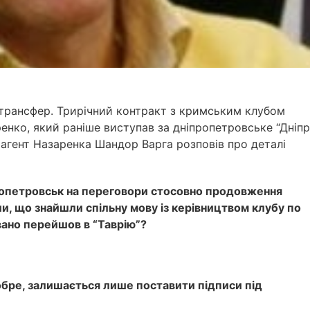
 трансфер. Трирічний контракт з кримським клубом
енко, який раніше виступав за дніпропетровське “Дніпр
 агент Назаренка Шандор Варга розповів про деталі
пропетровськ на переговори стосовно продовження
ли, що знайшли спільну мову із керівництвом клубу по
вано перейшов в “Таврію”?
обре, залишається лише поставити підписи під