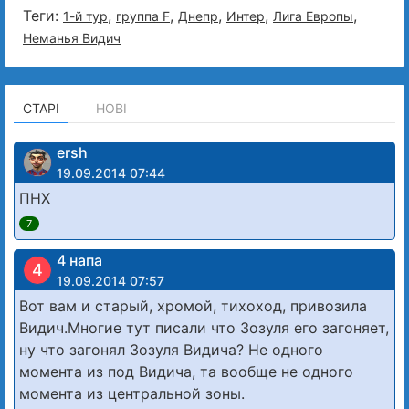
Теги:
,
,
,
,
,
1-й тур
группа F
Днепр
Интер
Лига Европы
Неманья Видич
СТАРІ
НОВІ
ersh
19.09.2014 07:44
ПНХ
7
4 напа
4
19.09.2014 07:57
Вот вам и старый, хромой, тихоход, привозила
Видич.Многие тут писали что Зозуля его загоняет,
ну что загонял Зозуля Видича? Не одного
момента из под Видича, та вообще не одного
момента из центральной зоны.