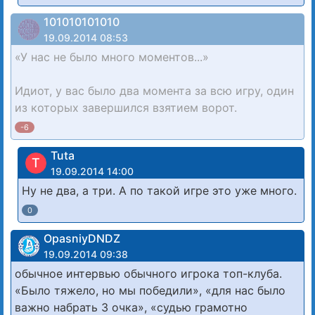
101010101010
19.09.2014 08:53
«У нас не было много моментов...»
Идиот, у вас было два момента за всю игру, один
из которых завершился взятием ворот.
-6
Tuta
T
19.09.2014 14:00
Ну не два, а три. А по такой игре это уже много.
0
OpasniyDNDZ
19.09.2014 09:38
обычное интервью обычного игрока топ-клуба.
«Было тяжело, но мы победили», «для нас было
важно набрать 3 очка», «судью грамотно