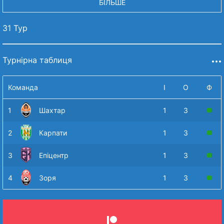
БІЛЬШЕ
31 Тур
Турнірна таблиця
Команда
І
О
Ф
1
Шахтар
1
3
2
Карпати
1
3
3
Епіцентр
1
3
4
Зоря
1
3