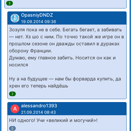
3
OpasniyDNDZ
19.09.2014 09:36
Зозуля пока не в себе. Бегать бегает, а забивать
— нет. Хз шо с ним. По точно такой же игре он в
прошлом сезоне он дважды оставил в дураках
оборону Франции.
Думаю, ему главное забить. Носится он как и
носился
Ну а на будущее — нам бы форварда купить, да
хрен его теперь найдёшь
2
alessandro1393
A
21.09.2014 08:43
НИ одного! Учи «великий и могучий»!
0